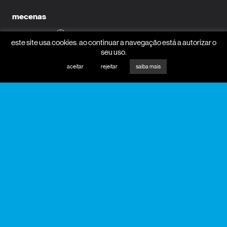
mecenas
este site usa cookies. ao continuar a navegação está a autorizar o
seu uso.
parceiros media
aceitar
rejeitar
saiba mais
receber newsletter?
nome
email
receber