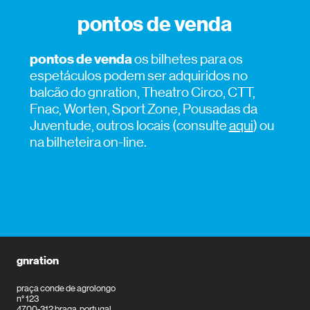
pontos de venda
pontos de venda
os bilhetes para os
espetáculos podem ser adquiridos no
balcão do gnration, Theatro Circo, CTT,
Fnac, Worten, Sport Zone, Pousadas da
Juventude, outros locais (consulte
aqui
) ou
na bilheteira on-line.
gnration
praça conde de agrolongo
n° 123
4700-312 braga, portugal