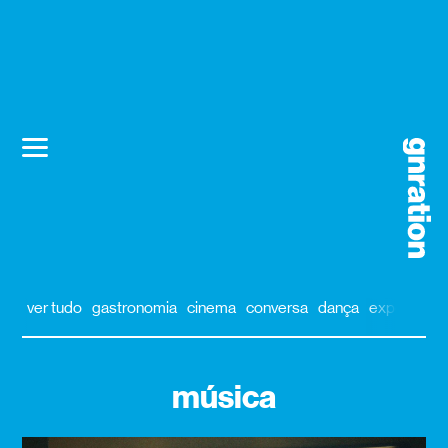
ver tudo
gastronomia
cinema
conversa
dança
exposição
música