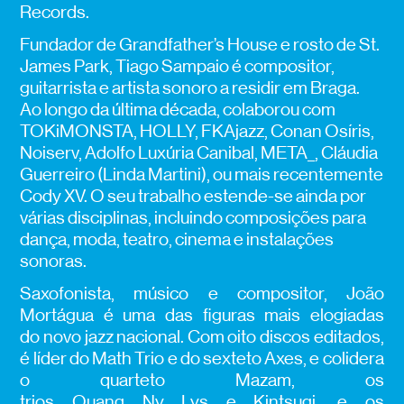
Records.
Fundador de Grandfather’s House e rosto de St.
James Park, Tiago Sampaio é compositor,
guitarrista e artista sonoro a residir em Braga.
Ao longo da última década, colaborou com
TOKiMONSTA, HOLLY, FKAjazz, Conan Osíris,
Noiserv, Adolfo Luxúria Canibal, META_, Cláudia
Guerreiro (Linda Martini), ou mais recentemente
Cody XV. O seu trabalho estende-se ainda por
várias disciplinas, incluindo composições para
dança, moda, teatro, cinema e instalações
sonoras.
Saxofonista, músico e compositor, João
Mortágua é uma das figuras mais elogiadas
do novo jazz nacional. Com oito discos editados,
é líder do Math Trio e do sexteto Axes, e colidera
o quarteto Mazam, os
trios Quang Ny Lys e Kintsugi, e os