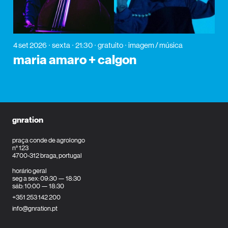
4 set 2026
sexta
21:30
gratuito
imagem / música
maria amaro + calgon
gnration
praça conde de agrolongo
n° 123
4700-312 braga, portugal
horário geral
seg a sex: 09:30 — 18:30
sáb: 10:00 — 18:30
+351 253 142 200
info@gnration.pt