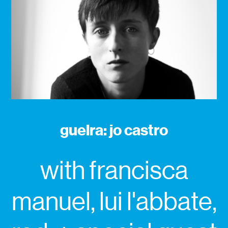
guelra: jo castro
with francisca
manuel, lui l'abbate,