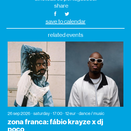
share
save to calendar
related events
26 sep 2026
saturday
17:00
12 eur
dance / music
zona franca: fábio krayze x dj
poco