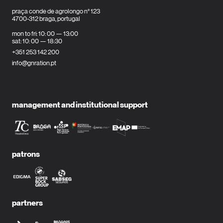
praça conde de agrolongo n° 123
4700-312 braga, portugal
mon to fri: 10: 00 — 13:00
sat: 10: 00 — 18:30
+351 253 142 200
info@gnration.pt
management and institutional support
patrons
partners