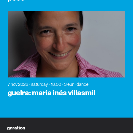
7 nov 2026
saturday
18:00
3 eur
dance
guelra: maria inés villasmil
gnration