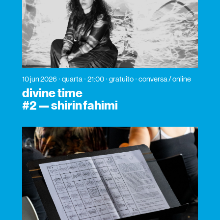
10 jun 2026
quarta
21:00
gratuito
conversa / online
divine time
#2 — shirin fahimi