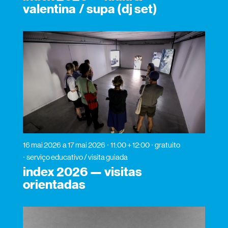
valentina / supa (dj set)
16 mai 2026
a 17 mai 2026
11:00 + 12:00
gratuito
serviço educativo / visita guiada
index 2026 — visitas
orientadas