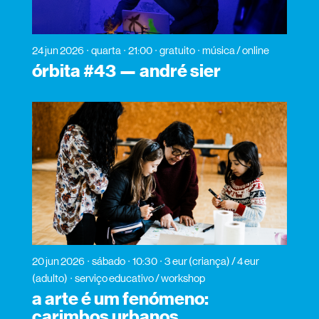
24 jun 2026
quarta
21:00
gratuito
música / online
órbita #43 — andré sier
20 jun 2026
sábado
10:30
3 eur (criança) / 4 eur
(adulto)
serviço educativo / workshop
a arte é um fenómeno:
carimbos urbanos