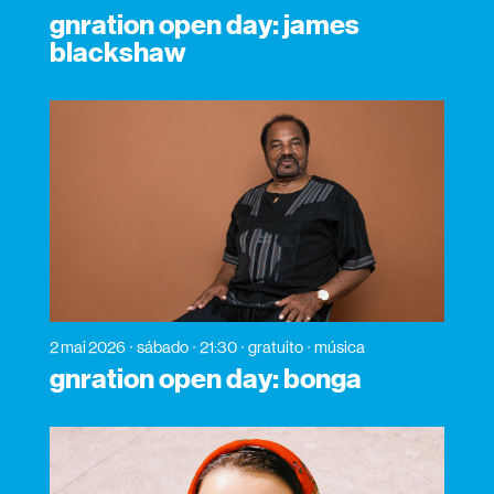
gnration open day: james
blackshaw
2 mai 2026
sábado
21:30
gratuito
música
gnration open day: bonga