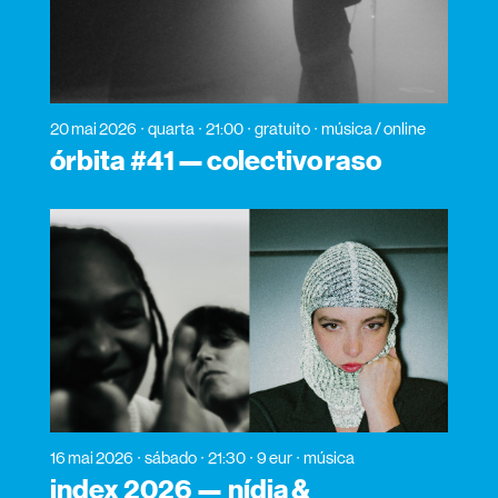
20 mai 2026
quarta
21:00
gratuito
música / online
órbita #41 — colectivo raso
16 mai 2026
sábado
21:30
9 eur
música
index 2026 — nídia &