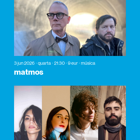
3 jun 2026
quarta
21:30
9 eur
música
matmos