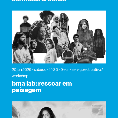
20 jun 2026
sábado
14:30
9 eur
serviço educativo /
workshop
bma lab: ressoar em
paisagem