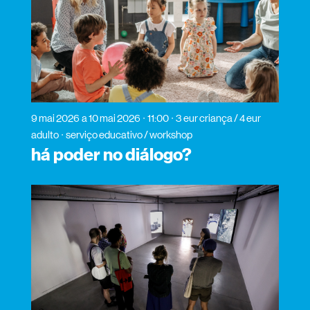
9 mai 2026
a 10 mai 2026
11:00
3 eur criança / 4 eur
adulto
serviço educativo / workshop
há poder no diálogo?