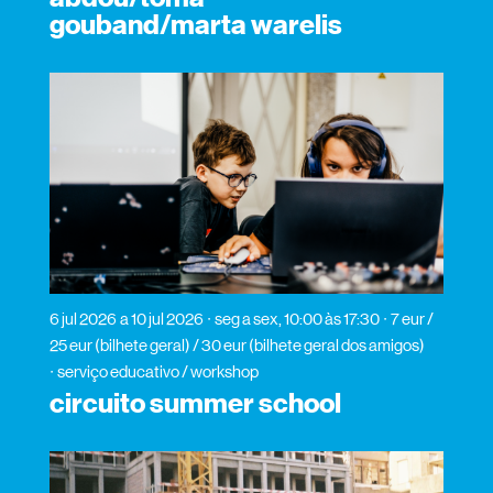
gouband/marta warelis
6 jul 2026
a 10 jul 2026
seg a sex, 10:00 às 17:30
7 eur /
25 eur (bilhete geral) / 30 eur (bilhete geral dos amigos)
serviço educativo / workshop
circuito summer school