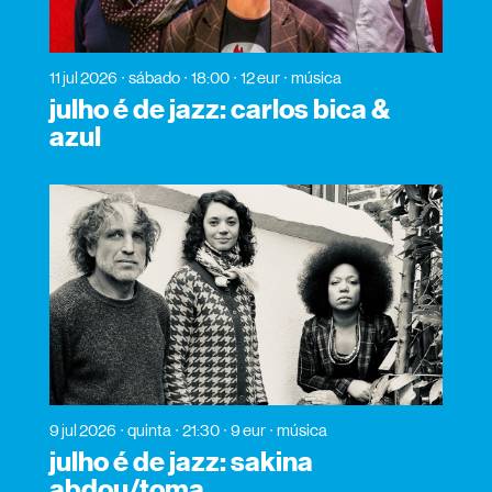
11 jul 2026
sábado
18:00
12 eur
música
julho é de jazz: carlos bica &
azul
9 jul 2026
quinta
21:30
9 eur
música
julho é de jazz: sakina
abdou/toma