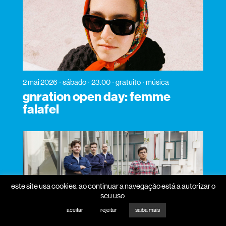
2 mai 2026
sábado
23:00
gratuito
música
gnration open day: femme
falafel
este site usa cookies. ao continuar a navegação está a autorizar o
seu uso.
aceitar
rejeitar
saiba mais