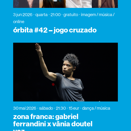
3 jun 2026
quarta
21:00
gratuito
imagem / música /
online
órbita #42 – jogo cruzado
30 mai 2026
sábado
21:30
15 eur
dança / música
zona franca: gabriel
ferrandini x vânia doutel