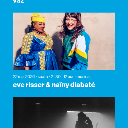
vaz
22 mai 2026
sexta
21:30
12 eur
música
eve risser & naïny diabaté