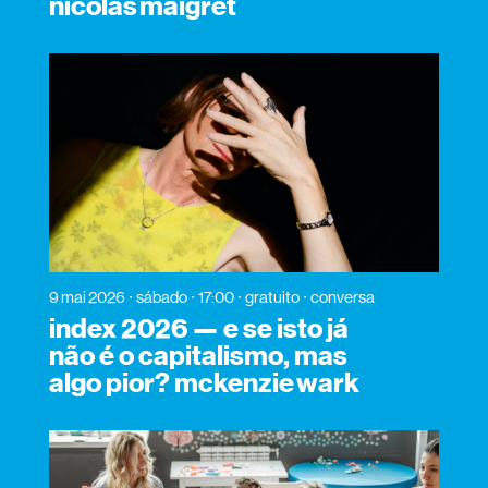
nicolas maigret
9 mai 2026
sábado
17:00
gratuito
conversa
index 2026 — e se isto já
não é o capitalismo, mas
algo pior? mckenzie wark