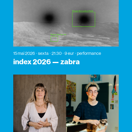
15 mai 2026
sexta
21:30
9 eur
performance
index 2026 — zabra