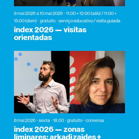
9 mai 2026
a 10 mai 2026
11:00 + 12:00 (sáb) / 11:00 +
15:00 (dom)
gratuito
serviço educativo / visita guiada
index 2026 — visitas
orientadas
8 mai 2026
sexta
18:00
gratuito
conversa
index 2026 — zonas
liminares: arkadi zaides +