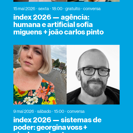
15 mai 2026
sexta
18:00
gratuito
conversa
index 2026 — agência:
humana e artificial sofia
miguens + joão carlos pinto
9 mai 2026
sábado
15:00
conversa
index 2026 — sistemas de
poder: georgina voss +