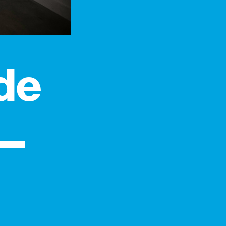
 de
 —