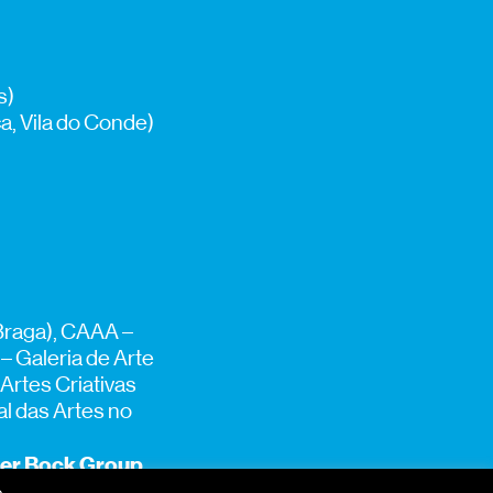
s)
a, Vila do Conde)
Braga), CAAA –
– Galeria de Arte
Artes Criativas
al das Artes no
er Bock Group
.
.