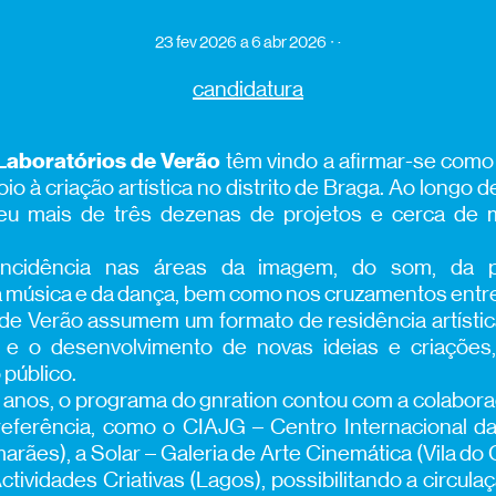
23 fev 2026
a 6 abr 2026
·
candidatura
Laboratórios de Verão
têm vindo a afirmar-se como 
io à criação artística no distrito de Braga. Ao longo 
eu mais de três dezenas de projetos e cerca de 
incidência nas áreas da imagem, do som, da p
da música e da dança, bem como nos cruzamentos entr
 de Verão assumem um formato de residência artísti
 e o desenvolvimento de novas ideias e criações,
público.
 anos, o programa do gnration contou com a colabor
eferência, como o CIAJG – Centro Internacional d
rães), a Solar – Galeria de Arte Cinemática (Vila do
ctividades Criativas (Lagos), possibilitando a circula