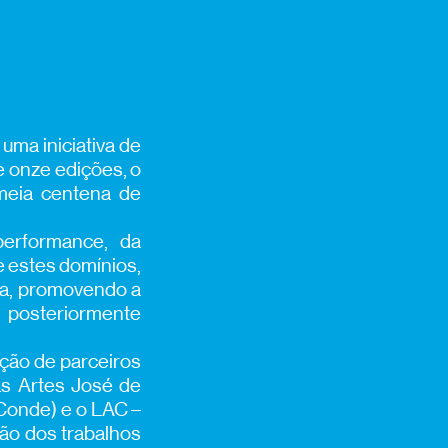
uma iniciativa de
de onze edições, o
meia centena de
erformance, da
e estes domínios,
ca, promovendo a
 posteriormente
ação de parceiros
as Artes José de
 Conde) e o LAC –
ção dos trabalhos