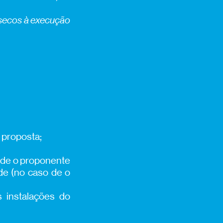
ínsecos à execução
à proposta;
o de o proponente
nde (no caso de o
 instalações do