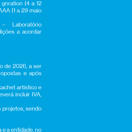
gnration (4 a 12
AAA (1 a 29 maio
– Laboratório
dições a acordar
to de 2026, a ser
propostas e após
achet artístico e
verá incluir IVA,
 projetos, sendo
a e a entidade, no