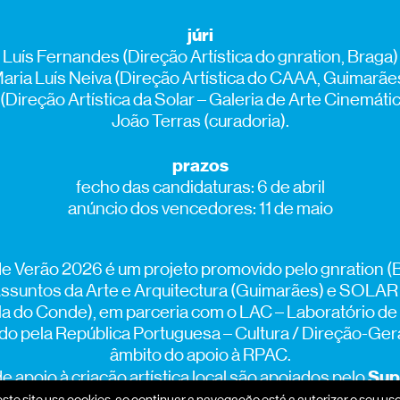
júri
Luís Fernandes (Direção Artística do gnration, Braga)
aria Luís Neiva (Direção Artística do CAAA, Guimarãe
Direção Artística da Solar – Galeria de Arte Cinemátic
João Terras (curadoria).
prazos
fecho das candidaturas: 6 de abril
anúncio dos vencedores: 11 de maio
de Verão 2026 é um projeto promovido pelo gnration (
ssuntos da Arte e Arquitectura (Guimarães) e SOLAR 
la do Conde), em parceria com o LAC – Laboratório de 
do pela República Portuguesa – Cultura / Direção-Ger
âmbito do apoio à RPAC.
Sup
 apoio à criação artística local são apoiados pelo
este site usa cookies. ao continuar a navegação está a autorizar o seu uso