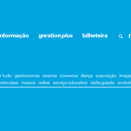
informação
gnration
plus
bilheteira
r tudo
gastronomia
cinema
conversa
dança
exposição
imag
sterclass
música
online
serviço educativo
visita guiada
works