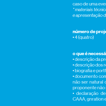
caso de uma eve
* materiais técni
e apresentação d
número de proje
• 4 (quatro)
o que é necessá
• descrição da pr
• descrição dos r
• biografia e port
• documento comp
não ser natural 
proponente não s
• declaração d
CAAA, gnration e