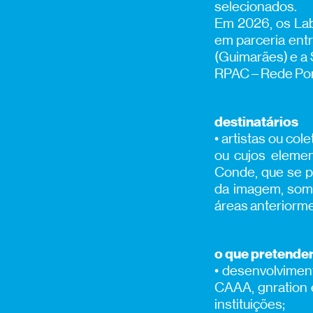
selecionados.
Em 2026, os Lab
em parceria entr
(Guimarães) e a 
RPAC – Rede Po
destinatários
• artistas ou col
ou cujos elemen
Conde, que se p
da imagem, som,
áreas anteriorme
o que pretend
• desenvolviment
CAAA, gnration e
instituições;