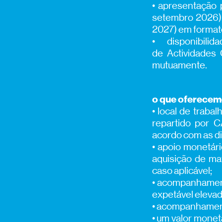
• apresentação 
setembro 2026),
2027) em formato
• disponibil
de Actividades 
mutuamente.
o que oferece
• local de traba
repartido por C
acordo com as dir
• apoio monetári
aquisição de mat
caso aplicável;
• acompanhament
expetável elevad
• acompanhament
• um valor monetá