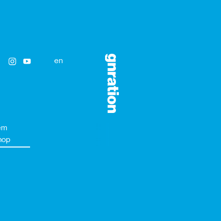
en
em
hop