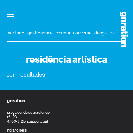
ver tudo
gastronomia
cinema
conversa
dança
exposição
residência artística
sem resultados
gnration
praça conde de agrolongo
n° 123
4700-312 braga, portugal
horário geral