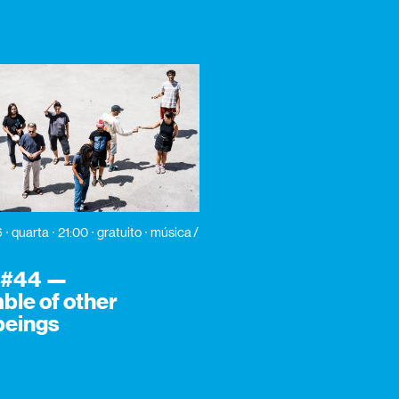
6
quarta
21:00
gratuito
música /
a #44 —
le of other
 beings