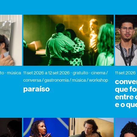
ito
música
11 set 2026
a 12 set 2026
gratuito
cinema /
11 set 2026
conver
conversa / gastronomia / música / workshop
paraíso
que fo
entre
e o qu