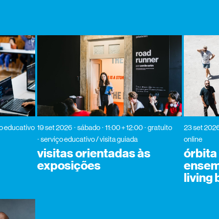
o educativo
19 set 2026
sábado
11:00 + 12:00
gratuito
23 set 202
serviço educativo / visita guiada
online
visitas orientadas às
órbit
exposições
ensemb
living