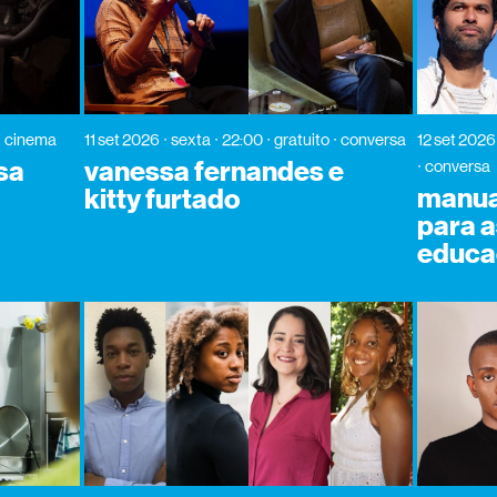
cinema
11 set 2026
sexta
22:00
gratuito
conversa
12 set 2026
ssa
vanessa fernandes e
conversa
manual
kitty furtado
para a
educa