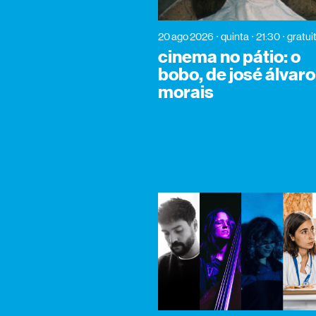
20 ago 2026
quinta
21:30
gratui
cinema no pátio: o
bobo, de josé álvaro
morais