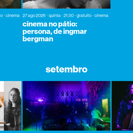
to
cinema
27 ago 2026
quinta
21:30
gratuito
cinema
cinema no pátio:
persona, de ingmar
bergman
setembro