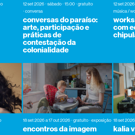
to
12 set 2026
sábado
15:00
gratuito
12 set 2026
conversa
música / w
conversas do paraíso:
works
arte, participação e
com ed
práticas de
chipul
contestação da
colonialidade
o
18 set 2026
a 17 out 2026
gratuito
exposição
18 set 2026
encontros da imagem
kalia 