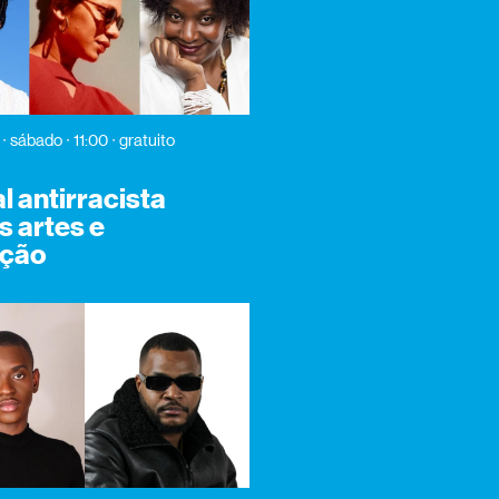
sábado
11:00
gratuito
 antirracista
s artes e
ção