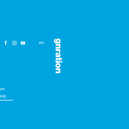
en
em
hop