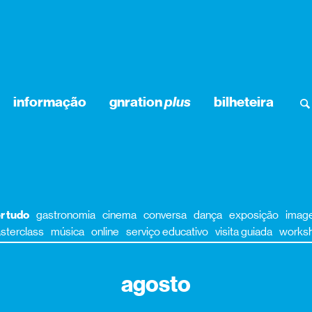
informação
gnration
plus
bilheteira
r tudo
gastronomia
cinema
conversa
dança
exposição
imag
sterclass
música
online
serviço educativo
visita guiada
works
agosto