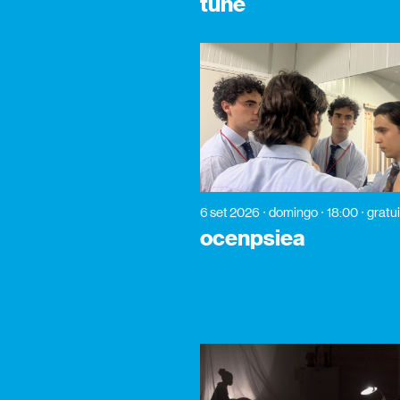
tune
6 set 2026
domingo
18:00
gratu
ocenpsiea