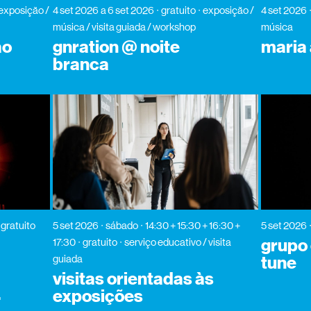
exposição /
4 set 2026
a 6 set 2026
gratuito
exposição /
4 set 2026
música / visita guiada / workshop
música
ão
gnration @ noite
maria
branca
gratuito
5 set 2026
sábado
14:30 + 15:30 + 16:30 +
5 set 2026
grupo 
17:30
gratuito
serviço educativo / visita
guiada
tune
visitas orientadas às
exposições
-