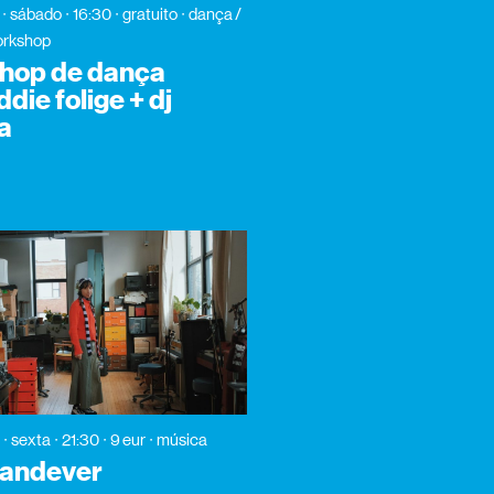
sábado
16:30
gratuito
dança /
orkshop
hop de dança
die folige + dj
a
sexta
21:30
9 eur
música
vandever