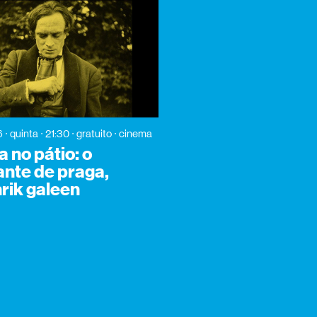
6
quinta
21:30
gratuito
cinema
 no pátio: o
nte de praga,
rik galeen