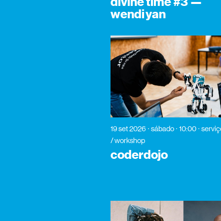
divine time #3 —
wendi yan
19 set 2026
sábado
10:00
serviç
/ workshop
coderdojo