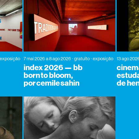
exposição
7 mai 2026
a 8 ago 2026
gratuito
exposição
13 ago 202
index 2026 — bb
cinema
born to bloom,
estuda
por cemile sahin
de hen