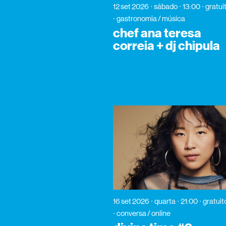
12 set 2026
sábado
13:00
gratui
gastronomia / música
chef ana teresa
correia + dj chipula
16 set 2026
quarta
21:00
gratuit
conversa / online