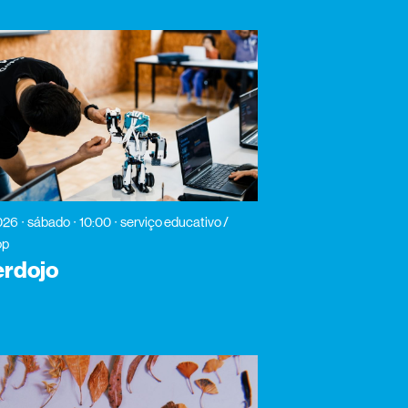
026
sábado
10:00
serviço educativo /
op
rdojo