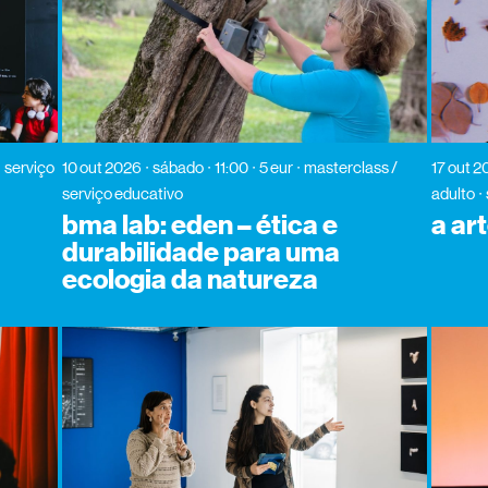
serviço
10 out 2026
sábado
11:00
5 eur
masterclass /
17 out 2
serviço educativo
adulto
bma lab: eden – ética e
a ar
durabilidade para uma
ecologia da natureza