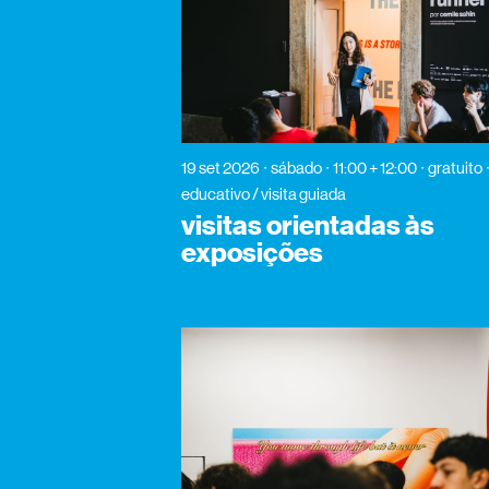
19 set 2026
sábado
11:00 + 12:00
gratuito
educativo / visita guiada
visitas orientadas às
exposições