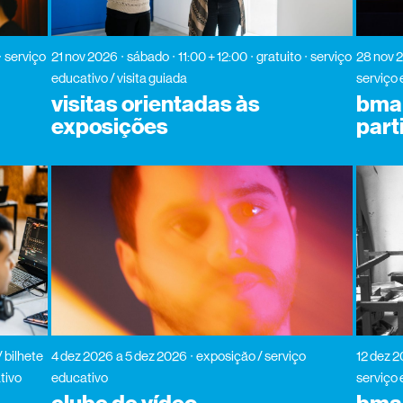
serviço
21 nov 2026
sábado
11:00 + 12:00
gratuito
serviço
28 nov 
educativo / visita guiada
serviço 
visitas orientadas às
bma 
exposições
part
/ bilhete
4 dez 2026
a 5 dez 2026
exposição / serviço
12 dez 
tivo
educativo
serviço 