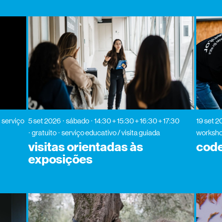
serviço
5 set 2026
sábado
14:30 + 15:30 + 16:30 + 17:30
19 set 2
gratuito
serviço educativo / visita guiada
worksh
visitas orientadas às
code
exposições