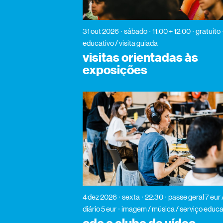
31 out 2026
sábado
11:00 + 12:00
gratuito
educativo / visita guiada
visitas orientadas às
exposições
4 dez 2026
sexta
22:30
passe geral 7 eur 
diário 5 eur
imagem / música / serviço educa