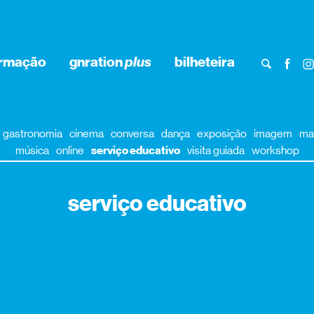
ormação
gnration
plus
bilheteira
gastronomia
cinema
conversa
dança
exposição
imagem
ma
música
online
serviço educativo
visita guiada
workshop
serviço educativo