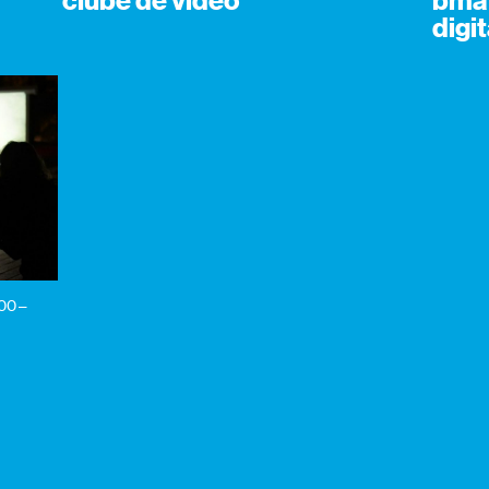
clube de vídeo
bma 
digit
:00 –