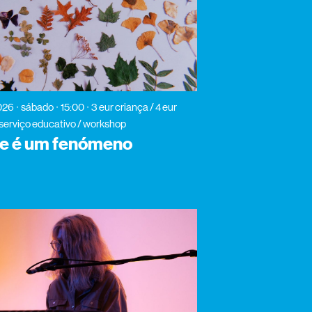
026
sábado
15:00
3 eur criança / 4 eur
serviço educativo / workshop
te é um fenómeno