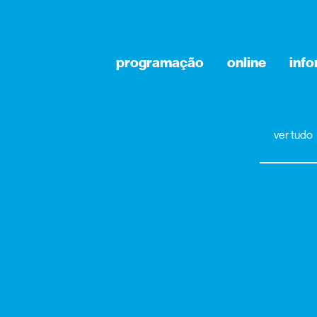
programação
online
inf
ver tudo