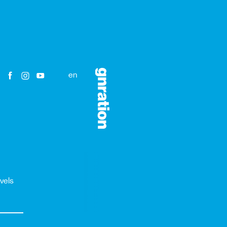
en
avels