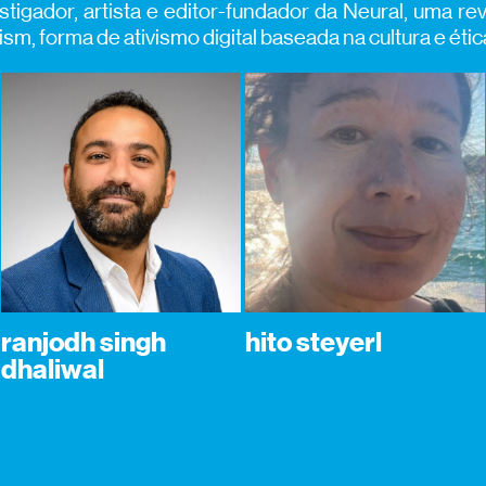
tigador, artista e editor-fundador da Neural, uma re
ism, forma de ativismo digital baseada na cultura e étic
ranjodh singh
hito steyerl
dhaliwal