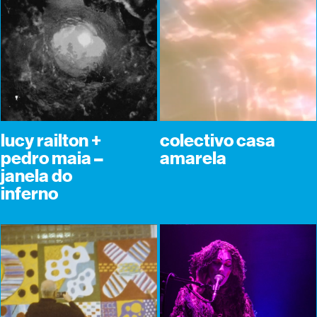
lucy railton +
colectivo casa
pedro maia –
amarela
janela do
inferno