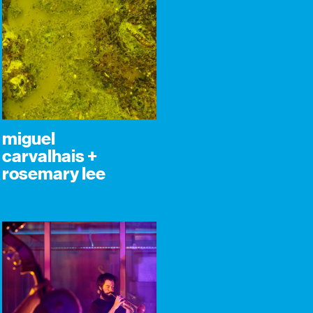
miguel
carvalhais +
rosemary lee