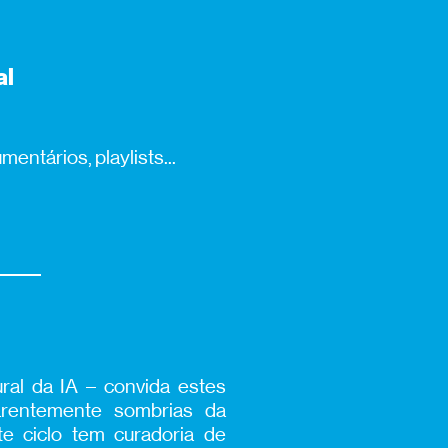
al
entários, playlists...
ral da IA – convida estes
parentemente sombrias da
te ciclo tem curadoria de