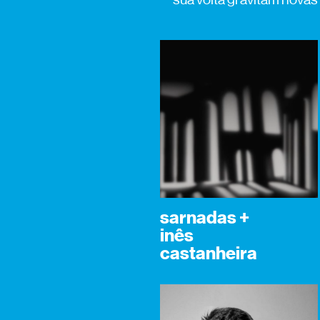
sarnadas +
inês
castanheira