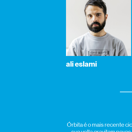
ali eslami
Órbita é o mais recente c
sua volta gravitam nova