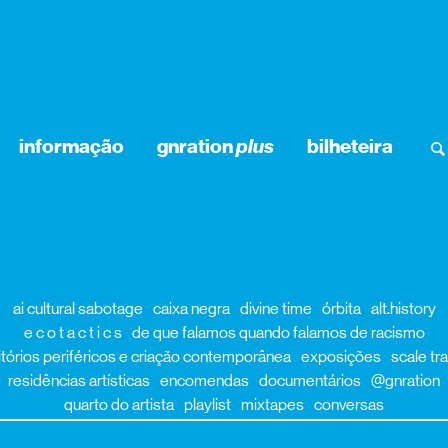
informação
gnration
plus
bilheteira
ai cultural sabotage
caixa negra
divine time
órbita
alt.history
e c o t a c t i c s
de que falamos quando falamos de racismo
itórios periféricos e criação contemporânea
exposições
scale tr
residências artísticas
encomendas
documentários
@gnration
quarto do artista
playlist
mixtapes
conversas