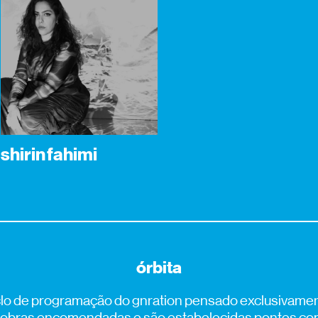
shirin fahimi
órbita
iclo de programação do gnration pensado exclusivament
s obras encomendadas e são estabelecidas pontes co