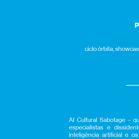
p
ciclo órbita, showcas
AI Cultural Sabotage – q
especialistas e disside
inteligência artificial 