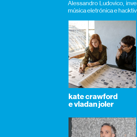
Alessandro Ludovico, inves
música eletrónica e hacktiv
kate crawford
e vladan joler