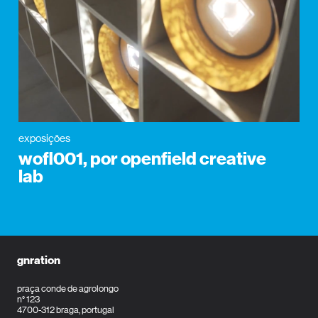
exposições
wofl001, por openfield creative
lab
gnration
praça conde de agrolongo
n° 123
4700-312 braga, portugal