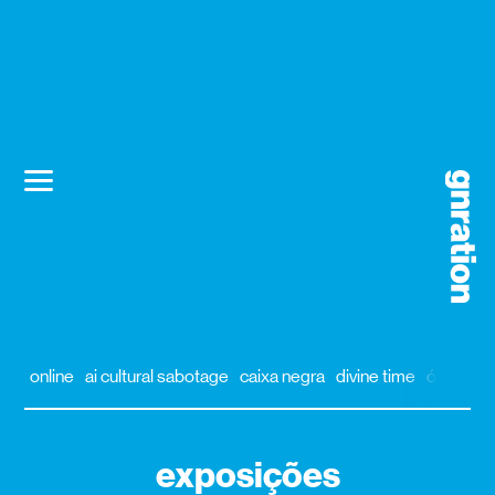
online
ai cultural sabotage
caixa negra
divine time
órbita
al
exposições