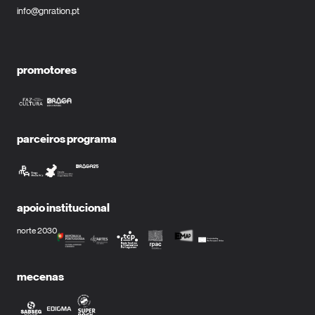
info@gnration.pt
promotores
parceiros programa
apoio institucional
norte 2030
mecenas