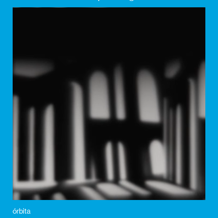
órbita