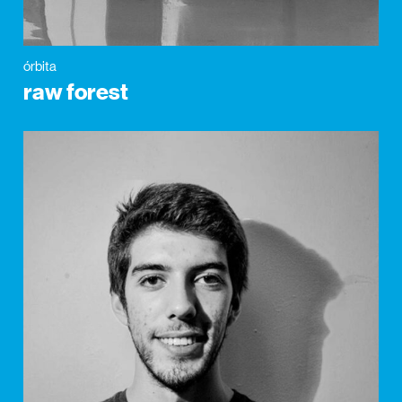
órbita
raw forest