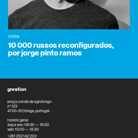
órbita
10 000 russos reconfigurados,
por jorge pinto ramos
gnration
praça conde de agrolongo
n° 123
4700-312 braga, portugal
horário geral
seg a sex: 09:30 — 18:30
sáb: 10:00 — 18:30
+351 253 142 200