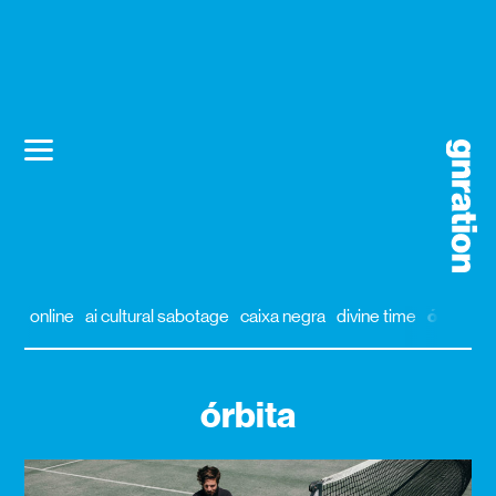
online
ai cultural sabotage
caixa negra
divine time
órbita
a
órbita