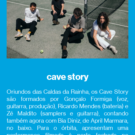
cave story
Oriundos das Caldas da Rainha, os Cave Story
são formados por Gonçalo Formiga (voz,
guitarra, produção), Ricardo Mendes (bateria) e
Zé Maldito (samplers e guitarra), contando
também agora com Bia Diniz, de April Marmara,
no baixo. Para o órbita, apresentam uma