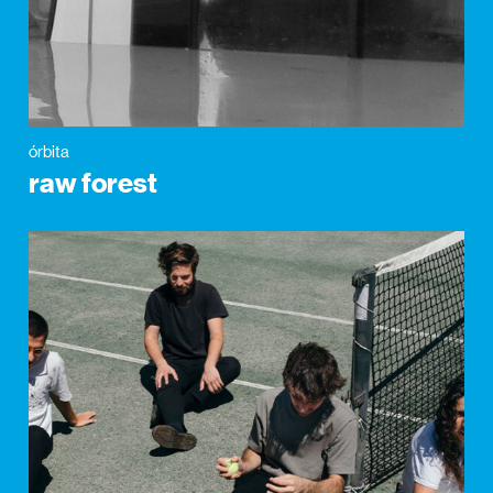
órbita
raw forest