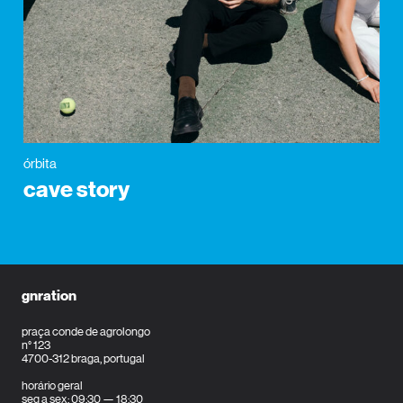
órbita
cave story
gnration
praça conde de agrolongo
n° 123
4700-312 braga, portugal
horário geral
seg a sex: 09:30 — 18:30