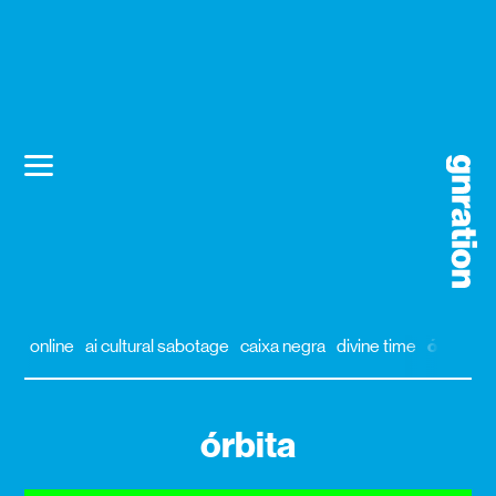
online
ai cultural sabotage
caixa negra
divine time
órbita
a
órbita