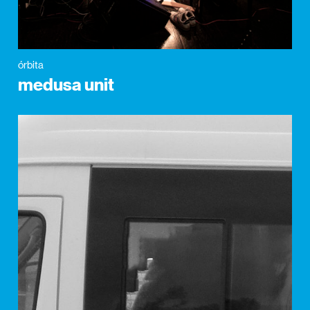
órbita
medusa unit