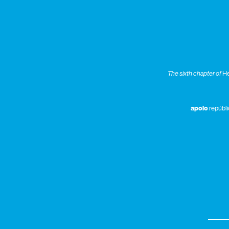
The sixth chapter of
He
apoio
repúbli