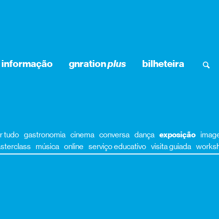
informação
gnration
plus
bilheteira
r tudo
gastronomia
cinema
conversa
dança
exposição
imag
sterclass
música
online
serviço educativo
visita guiada
works