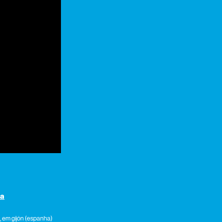
ia
, em gijón (espanha)