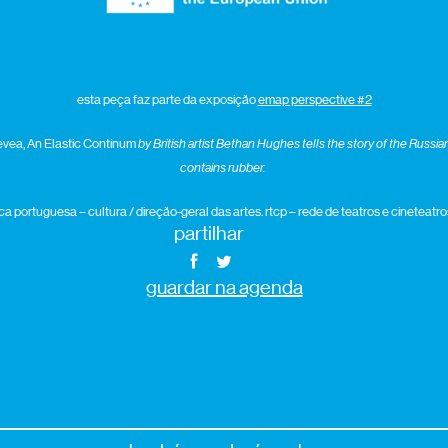
esta peça faz parte da exposição
emap perspective #2
vea, An Elastic Continum
by British artist Bethan Hughes tells the story of the Russian
contains rubber.
ca portuguesa – cultura / direção-geral das artes. rtcp – rede de teatros e cineteat
partilhar
guardar na agenda