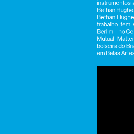
instrumentos 
Bethan Hughes
Bethan Hughes 
trabalho tem 
Berlim – no C
Mutual Matte
bolseira do Br
em Belas Artes