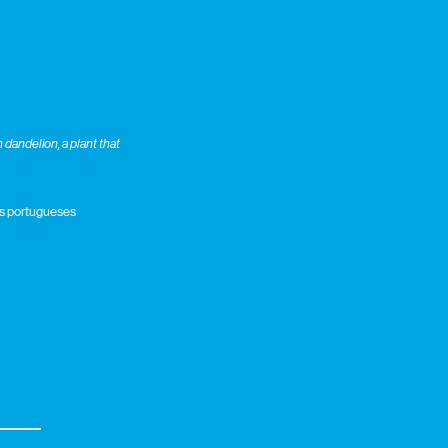
 dandelion, a plant that
ros portugueses