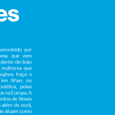
es
senvolvido por
vea
, que vem
 dente-de-leão
s mulheres que
Hughes traça o
Tien Shan, no
viética, pelas
us na Europa. A
entos de filmes
 além do ecrã,
 que atuam como