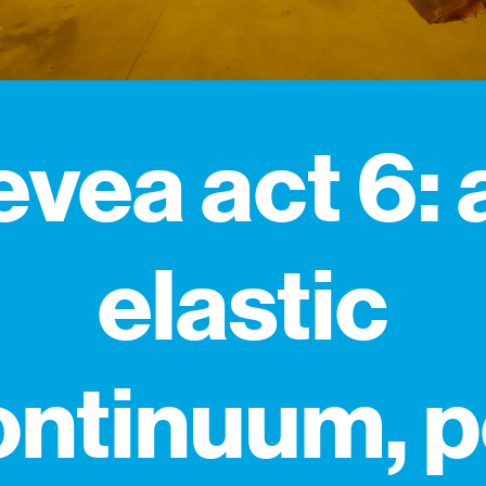
evea act 6: 
elastic
ontinuum, p