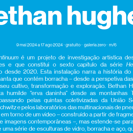
ethan hugh
9 mai 2024
a 17 ago 2024
gratuito
galeria zero
m/6
ntinuum
é um projeto de investigação artística de
s e que constitui o sexto capítulo da série
He
 desde 2020. Esta instalação narra a história do
lanta que contém borracha – desde a perspetiva da
seu cultivo, transformação e exploração. Bethan 
ta humilde “erva daninha” desde as montanhas 
passando pelas quintas coletivizadas da União So
chwitz e pelos laboratórios das multinacionais de pne
a em torno de um vídeo – construído a partir de fragm
de imagens contemporâneas –, mas estende-se para
 uma série de esculturas de vidro, borracha e aço,