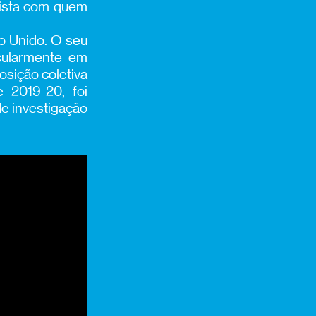
tista com quem
no Unido. O seu
icularmente em
sição coletiva
 2019-20, foi
de investigação