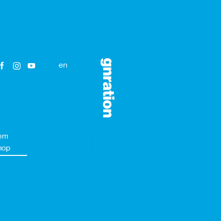
en
em
hop