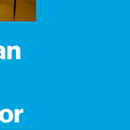
an
or