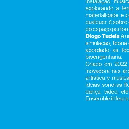
instalação, músi
explorando a fer
materialidade e p
qualquer, é sobre
do espaço perfor
Diogo Tudela
é u
simulação, teori
abordado as tec
bioengenharia.
Criado em 2022
inovadora nas ár
artística e musi
ideias sonoras fl
dança, vídeo, el
Ensemble integra o