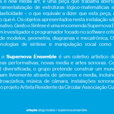
ca e
new media art
, é uma peça que trabalha aberta
ramentalização de estruturas lógico-matemáticas 
lasticidade – o que equivale a dizer que esta peça
 o que é. Os objetos apresentados nesta instalação sã
mativo.
Gesto e Síntese
é uma encomenda Supernova 
m investigador e programador focado no
software
crít
a de modelos, geometria, diagramas e mecatrônica. O
nologias de síntese e manipulação vocal como t
Supernova Ensemble
, o
é um coletivo artístico 
eas performativas, novas media e artes sonoras.
cal diversificada, o grupo pretende construir um m
uam livremente através de géneros e media, incluin
etroacústica, música de câmara, instalações sonora
 projeto Artista Residente da Circular Associação Cul
criação
diogo tudela + supernova ensemble