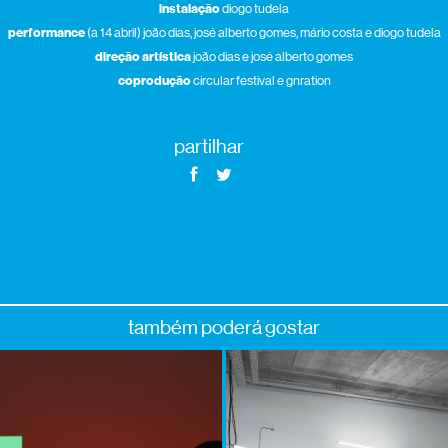
instalação
diogo tudela
performance
(a 14 abril) joão dias, josé alberto gomes, mário costa e diogo tudela
direção artística
joão dias e josé alberto gomes
coprodução
circular festival e gnration
partilhar
também poderá gostar