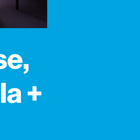
se,
la +