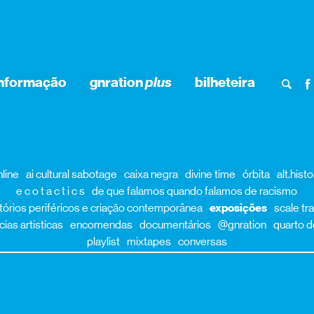
informação
gnration
plus
bilheteira
nline
ai cultural sabotage
caixa negra
divine time
órbita
alt.hist
e c o t a c t i c s
de que falamos quando falamos de racismo
itórios periféricos e criação contemporânea
exposições
scale tr
ias artísticas
encomendas
documentários
@gnration
quarto d
playlist
mixtapes
conversas