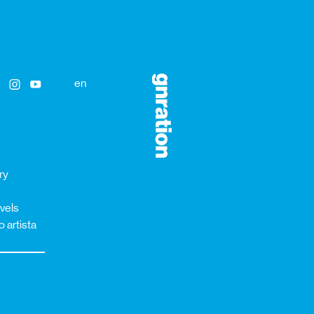
en
ory
avels
o artista