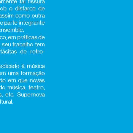
mente tal fissura
sob o disfarce de
, assim como outra
o parte integrante
Ensemble.
ico, em práticas de
 seu trabalho tem
ácitas de retro-
dedicado à música
 Com uma formação
undo em que novas
do música, teatro,
s, etc. Supernova
tural.