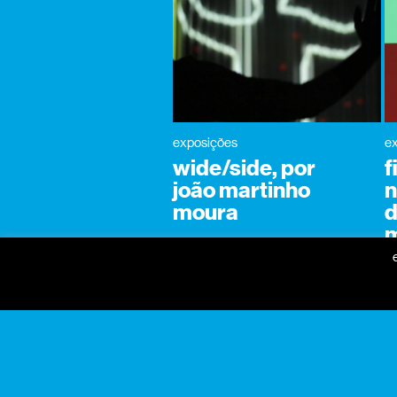
exposições
e
wide/side, por
f
joão martinho
n
moura
d
m
gnration