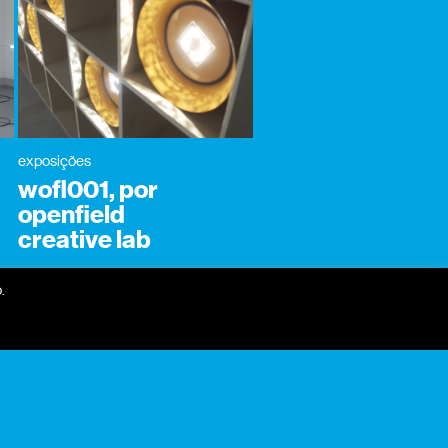
exposições
wofl001, por
openfield
creative lab
.
receber newsletter?