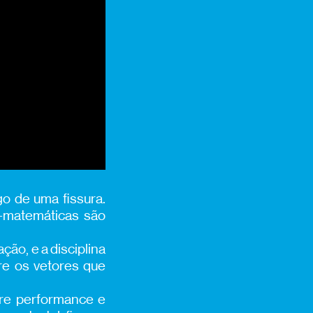
o de uma fissura.
o-matemáticas são
ção, e a disciplina
re os vetores que
tre performance e