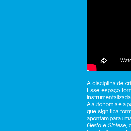
A disciplina de 
Esse espaço torn
instrumentalizada
A autonomia e a po
que significa fo
apontam para uma 
Gesto e Síntese
,