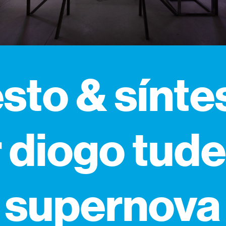
sto & sínte
 diogo tude
supernova