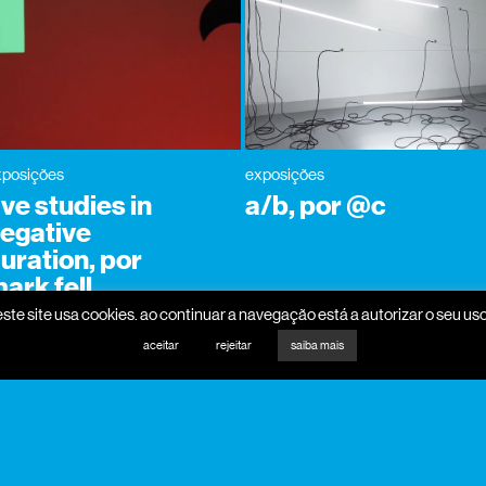
xposições
exposições
ive studies in
a/b, por @c
egative
uration, por
ark fell
este site usa cookies. ao continuar a navegação está a autorizar o seu uso
aceitar
rejeitar
saiba mais
promotores
mecenas