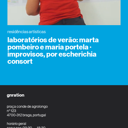
residências artísticas
laboratórios de verão: marta
pombeiro e maria portela ·
improvisos, por escherichia
consort
gnration
praça conde de agrolongo
n° 123
4700-312 braga, portugal
horário geral
seg a sex: 09:30 — 18:30