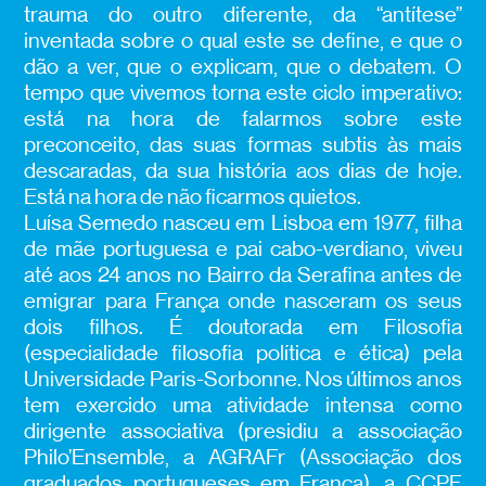
trauma do outro diferente, da “antítese”
inventada sobre o qual este se define, e que o
dão a ver, que o explicam, que o debatem. O
tempo que vivemos torna este ciclo imperativo:
está na hora de falarmos sobre este
preconceito, das suas formas subtis às mais
descaradas, da sua história aos dias de hoje.
Está na hora de não ficarmos quietos.
Luísa Semedo nasceu em Lisboa em 1977, filha
de mãe portuguesa e pai cabo-verdiano, viveu
até aos 24 anos no Bairro da Serafina antes de
emigrar para França onde nasceram os seus
dois filhos. É doutorada em Filosofia
(especialidade filosofia política e ética) pela
Universidade Paris-Sorbonne. Nos últimos anos
tem exercido uma atividade intensa como
dirigente associativa (presidiu a associação
Philo’Ensemble, a AGRAFr (Associação dos
graduados portugueses em França), a CCPF