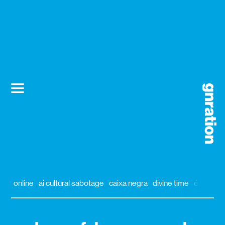
online
ai cultural sabotage
caixa negra
divine time
órbita
al