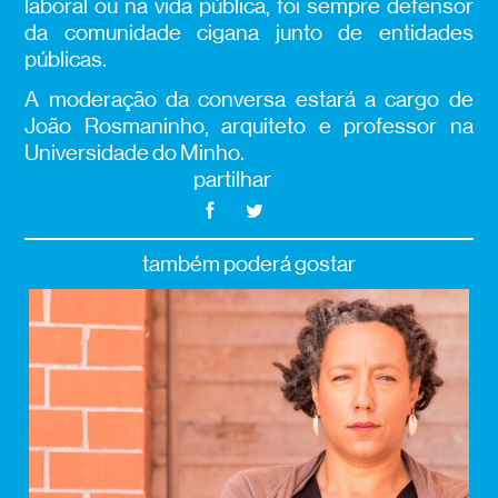
laboral ou na vida pública, foi sempre defensor
da comunidade cigana junto de entidades
públicas.
A moderação da conversa estará a cargo de
João Rosmaninho, arquiteto e professor na
Universidade do Minho.
partilhar
também poderá gostar