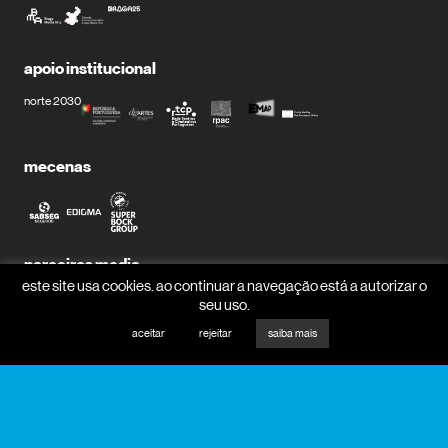
apoio institucional
norte 2030
mecenas
parceiros media
este site usa cookies. ao continuar a navegação está a autorizar o
seu uso.
aceitar
rejeitar
saiba mais
receber newsletter?
nome