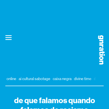
online
ai cultural sabotage
caixa negra
divine time
órbita
al
de que falamos quando