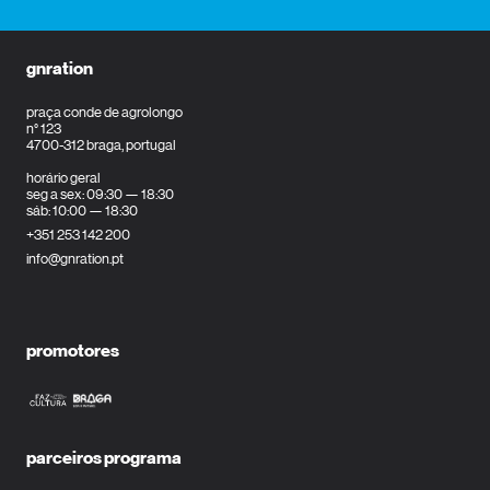
gnration
praça conde de agrolongo
n° 123
4700-312 braga, portugal
horário geral
seg a sex: 09:30 — 18:30
sáb: 10:00 — 18:30
+351 253 142 200
info@gnration.pt
promotores
parceiros programa