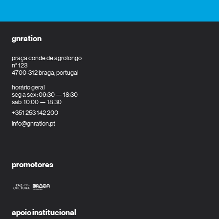
gnration
praça conde de agrolongo
n° 123
4700-312 braga, portugal
horário geral
seg a sex: 09:30 — 18:30
sáb: 10:00 — 18:30
+351 253 142 200
info@gnration.pt
promotores
apoio institucional