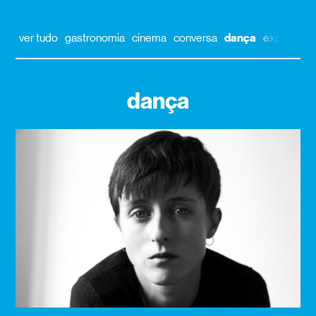
ver tudo
gastronomia
cinema
conversa
dança
exposição
dança