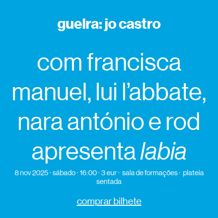
guelra: jo castro
com francisca
manuel, lui l’abbate,
nara antónio e rod
apresenta
labia
8 nov 2025
sábado
16:00
3 eur
sala de formações
plateia
sentada
comprar bilhete