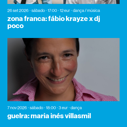
26 set 2026
sábado
17:00
12 eur
dança / música
zona franca: fábio krayze x dj
poco
7 nov 2026
sábado
18:00
3 eur
dança
guelra: maria inés villasmil