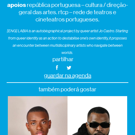
apoios
república portuguesa – cultura / direção-
geral das artes. rtcp – rede de teatros e
cineteatros portugueses.
[ENG] LABIA
is a
n
autobiographical project
by
queer artist Jo Castro
.
Starting
from queer identity as an action to destabilise one’s own identity, it proposes
an encounter between multidisciplinary artists who navigate between
worlds
.
partilhar
guardar na agenda
também poderá gostar