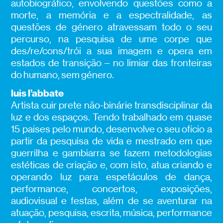
autobiográfico, envolvendo questões como a
morte, a memória e a espectralidade, as
questões de género atravessam todo o seu
percurso, na pesquisa de ume
corpe
que
des
/
re
/
cons
/
trói
a sua imagem e opera em
estados de transição – no limiar das fronteiras
do humano, sem género.
luis l’abbate
A
rtista
cuir
prete
não-binárie
transdisciplinar da
luz e dos espaços. Tendo trabalhado em quase
15 países pelo mundo
,
desenvolve o seu ofício a
partir da pesquisa de vida e mestrado em que
guerrilha e gambiarra se fazem metodologias
estéticas de criação e, com isto, atua criando e
operando luz para espetáculos de dança,
performance, concertos, exposições,
audiovisual e festas, além de se aventurar na
atuação, pesquisa, escrita, música, performance