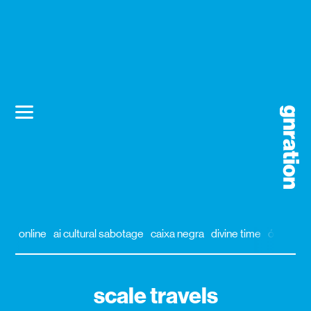
online
ai cultural sabotage
caixa negra
divine time
órbita
al
scale travels