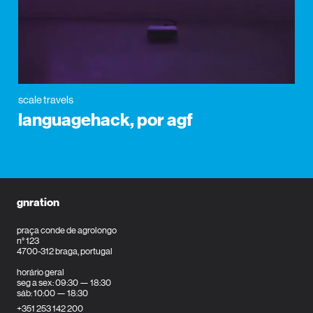
scale travels
languagehack, por agf
gnration
praça conde de agrolongo
n° 123
4700-312 braga, portugal
horário geral
seg a sex: 09:30 — 18:30
sáb: 10:00 — 18:30
+351 253 142 200