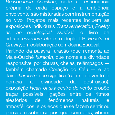
Ressonância Assistida
, onde a ressonância
própria de cada espaço e a ambiência
envolvente são misturadas com instrumentação
ao vivo. Projetos mais recentes incluem as
exposições individuais
Transverberation
,
Poetry
as an echological survival
, o livro de
artista
environments
e o duplo LP
Beasts of
Gravity
, em colaboração com Joana Escoval.
Partindo da palavra furacão (que remonta ao
Maia-Quiché
huracán
, que nomeia a divindade
responsável por chuvas, cheias, relâmpagos —
também chamado Coração do Céu — e ao
Taíno
huraca’n
, que significa “centro do vento” e
nomeia a divindade da destruição),
exposição
Heart of sky centro do vento
propõe
traçar possíveis ligações entre os ritmos
aleatórios de fenómenos naturais e
atmosféricos, e os ecos que se fazem sentir ou
percutem sobre corpos que, com eles, vibram