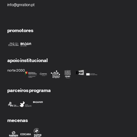
info@gnration.pt
promotores
apoio institucional
norte 2030
parceiros programa
mecenas