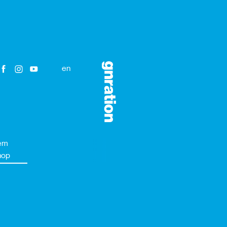
en
em
hop