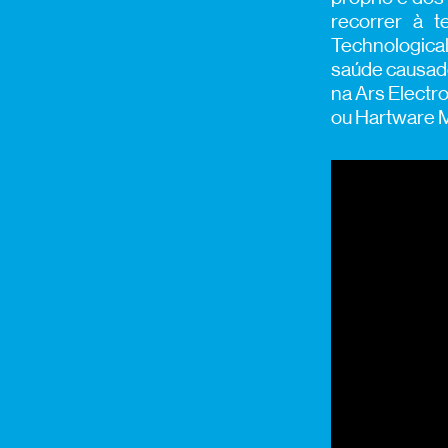
recorrer à t
Technologica
saúde causado
na Ars Electr
ou Hartware 