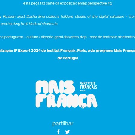
esta peça faz parte da exposição
emap perspective #2
y Russian artist Dasha Ilina collects folklore stories of the digital salvation – fr
nd hacking to all kinds of shortcuts.
ca portuguesa – cultura / direção-geral das artes. rtcp – rede de teatros e cineteat
lização IF Export 2024 do Institut Français, Paris, e do programa Mais França
de Portugal
partilhar