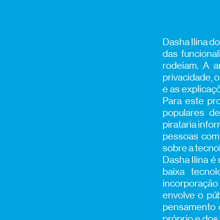
Dasha Ilina d
das funciona
rodeiam. A a
privacidade, o
e as explicaç
Para este pro
populares de
pirataria info
pessoas comu
sobre a tecno
Dasha Ilina é 
baixa tecno
incorporação
envolve o pú
pensamento cr
próprio e dos