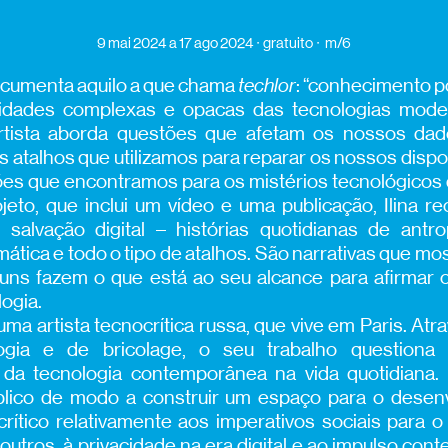
9 mai 2024
a 17 ago 2024
gratuito
m/6
ocumenta aquilo a que chama
techlor
: “conhecimento p
lidades complexas e opacas das tecnologias mod
rtista aborda questões que afetam os nossos da
s atalhos que utilizamos para reparar os nossos dispos
ões que encontramos para os mistérios tecnológicos 
jeto, que inclui um vídeo e uma publicação, Ilina r
 salvação digital – histórias quotidianas de antro
rmática e todo o tipo de atalhos. São narrativas que 
ns fazem o que está ao seu alcance para afirmar o
logia.
uma artista tecnocrítica russa, que vive em Paris. At
logia e de bricolage, o seu trabalho questiona
 da tecnologia contemporânea na vida quotidiana. 
blico de modo a construir um espaço para o desen
ítico relativamente aos imperativos sociais para o
 outros, à privacidade na era digital e ao impulso co