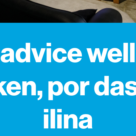
advice well
ken, por da
ilina