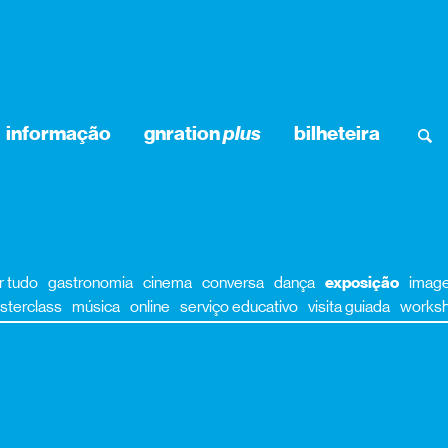
informação
gnration
plus
bilheteira
r tudo
gastronomia
cinema
conversa
dança
exposição
imag
sterclass
música
online
serviço educativo
visita guiada
works