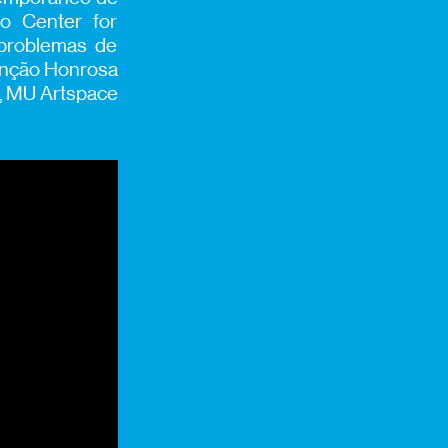
do Center for
 problemas de
Menção Honrosa
u, MU Artspace