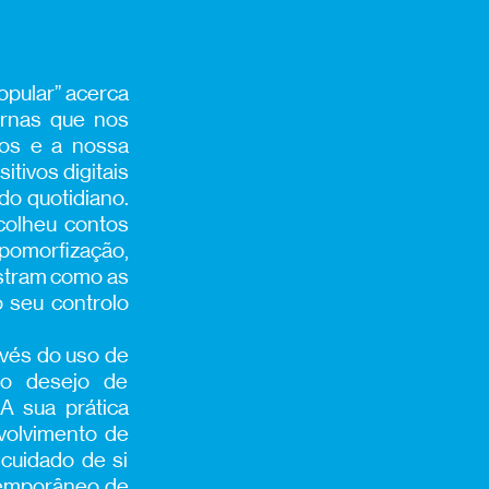
opular” acerca
ernas que nos
dos e a nossa
itivos digitais
do quotidiano.
ecolheu contos
pomorfização,
mostram como as
 seu controlo
ravés do uso de
 o desejo de
A sua prática
volvimento de
 cuidado de si
ntemporâneo de