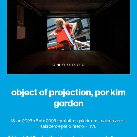
1
2
3
4
5
6
7
object of projection, por kim
gordon
18 jan 2025
a 5 abr 2025
gratuito
galeria um + galeria zero +
sala zero + pátio interior
m/6