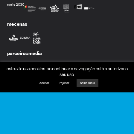
norte 2030
mecenas
parceiros media
este site usa cookies. ao continuar a navegação está a autorizar o
seu uso.
aceitar
rejeitar
saiba mais
receber newsletter?
nome
email