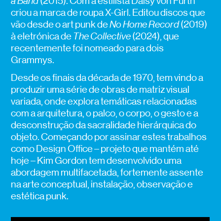
a Band
(2015). Com a estilista Daisy von Furth
criou a marca de roupa X-Girl. Editou discos que
vão desde o art punk de
No Home Record
(2019)
à eletrónica de
The Collective
(2024), que
recentemente foi nomeado para dois
Grammys.
Desde os finais da década de 1970, tem vindo a
produzir uma série de obras de matriz visual
variada, onde explora temáticas relacionadas
com a arquitetura, o palco, o corpo, o gesto e a
desconstrução da sacralidade hierárquica do
objeto. Começando por assinar estes trabalhos
como Design Office – projeto que mantém até
hoje – Kim Gordon tem desenvolvido uma
abordagem multifacetada, fortemente assente
na arte conceptual, instalação, observação e
estética punk.