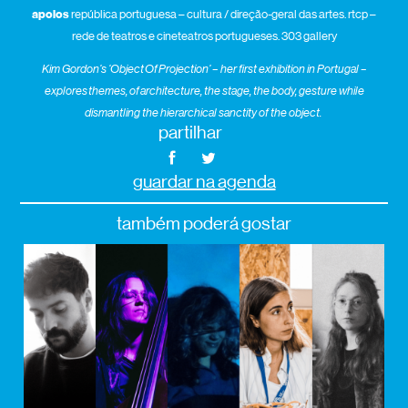
apoios
república portuguesa – cultura / direção-geral das artes. rtcp –
rede de teatros e cineteatros portugueses. 303 gallery
Kim
Gordon’s ‘
Object
Of
Projection’
–
her first exhibit
ion
in Portugal
–
explores themes, of architecture, the stage, the body, gesture while
dismantling the hierarchical sanctity of the object.
partilhar
guardar na agenda
também poderá gostar