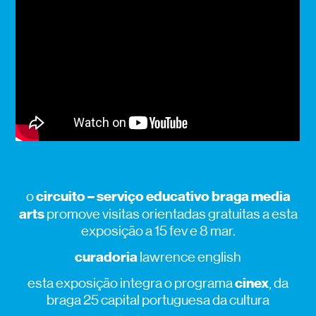
circuito – serviço educativo braga media
o
arts
promove
visitas
orientadas gratuitas a esta
exposiç
ã
o a
15
fev
e 8 mar
.
curadoria
lawrence english
cinex
esta exposição integra o programa
, da
braga 25 capital portuguesa da cultura