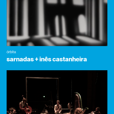
órbita
sarnadas + inês castanheira