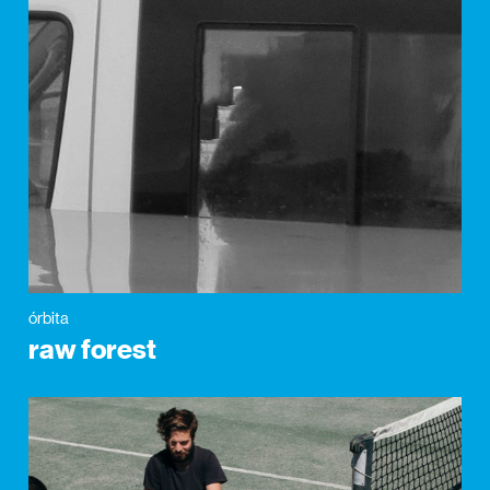
órbita
raw forest