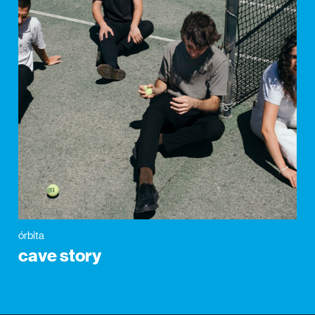
órbita
cave story