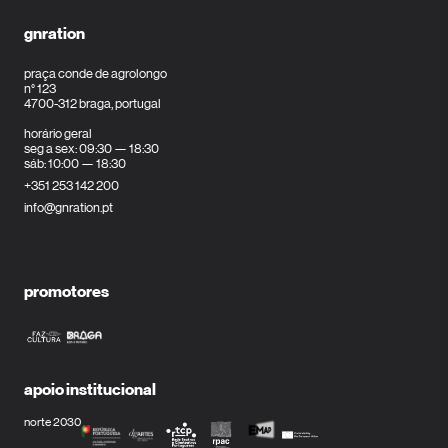
gnration
praça conde de agrolongo
n° 123
4700-312 braga, portugal
horário geral
seg a sex: 09:30 — 18:30
sáb: 10:00 — 18:30
+351 253 142 200
info@gnration.pt
promotores
apoio institucional
norte 2030