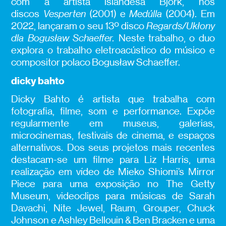
com a artista islandesa Björk, nos
discos
Vesperten
(2001) e
Medúlla
(2004). Em
2022, lançaram o seu 13º disco
Regards/Ukłony
dla Bogusław Schaeffer.
Neste trabalho, o duo
explora o trabalho eletroacústico do músico e
compositor polaco Bogusław Schaeffer.
dicky bahto
Dicky Bahto é artista que trabalha com
fotografia, filme, som e performance. Expõe
regularmente em museus, galerias,
microcinemas, festivais de cinema, e espaços
alternativos. Dos seus projetos mais recentes
destacam-se um filme para Liz Harris, uma
realização em vídeo de Mieko Shiomi’s Mirror
Piece para uma exposição no The Getty
Museum, videoclips para músicas de Sarah
Davachi, Nite Jewel, Raum, Grouper, Chuck
Johnson e Ashley Bellouin & Ben Bracken e uma