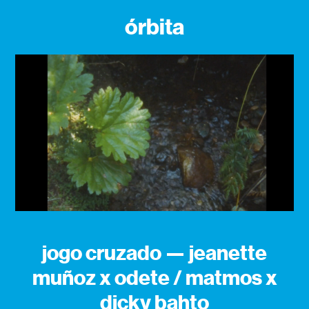
órbita
jogo cruzado — jeanette
muñoz x odete / matmos x
dicky bahto