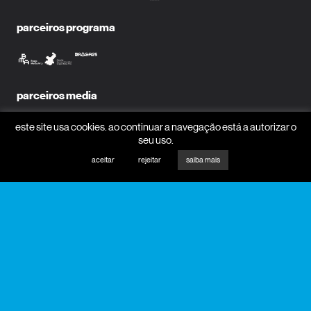
parceiros programa
parceiros media
este site usa cookies. ao continuar a navegação está a autorizar o
seu uso.
aceitar
rejeitar
saiba mais
mecenas
receber newsletter?
nome
email