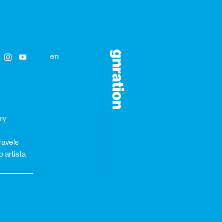
en
ory
ravels
o artista