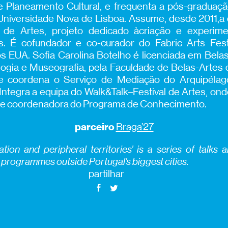
 Planeamento Cultural, e frequenta a pós-graduaç
niversidade Nova de Lisboa. Assume, desde 2011,a dire
l de Artes, projeto dedicado àcriação e experim
s. É cofundador e co-curador do Fabric Arts Festi
 EUA. Sofia Carolina Botelho é licenciada em Bela
gia e Museografia, pela Faculdade de Belas-Artes 
e coordena o Serviço de Mediação do Arquipéla
ntegra a equipa do Walk&Talk–Festival de Artes, ond
ica e coordenadora do Programa de Conhecimento.
parceiro
Braga’27
tion and peripheral territories’ is a series of talks
c programmes outside Portugal’s biggest cities.
partilhar