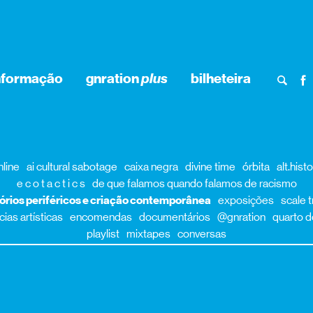
nformação
gnration
plus
bilheteira
nline
ai cultural sabotage
caixa negra
divine time
órbita
alt.hist
e c o t a c t i c s
de que falamos quando falamos de racismo
tórios periféricos e criação contemporânea
exposições
scale t
ias artísticas
encomendas
documentários
@gnration
quarto d
playlist
mixtapes
conversas