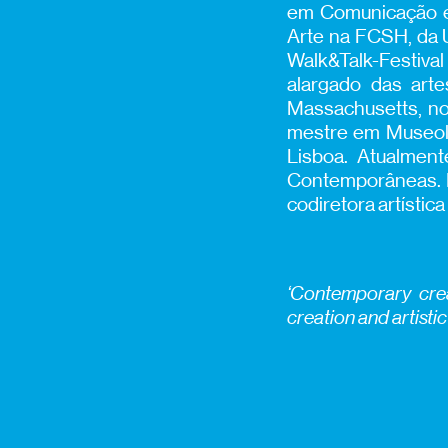
em Comunicação e
Arte na FCSH, da U
Walk&Talk-Festiva
alargado das arte
Massachusetts, nos
mestre em Museolo
Lisboa. Atualment
Contemporâneas. I
codiretora artíst
‘Contemporary crea
creation and artisti