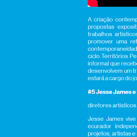
A criação contem
propostas exposi
trabalhos artísti
promover uma ref
contemporaneidade
ciclo Territórios 
informal que receb
desenvolvem um tr
estará a cargo do j
#5 Jesse James e 
diretores artístico
Jesse James vive 
ecurador independ
projetos, artistas e