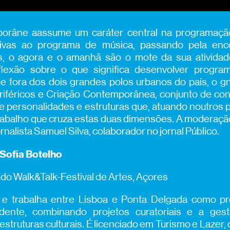
porâne aassume um caráter central na programação
tivas ao programa de música, passando pela e
cos, o agora e o amanhã são o mote da sua atividad
lexão sobre o que significa desenvolver progra
 fora dos dois grandes polos urbanos do país, o gn
Periféricos e Criação Contemporânea, conjunto de co
e personalidades e estruturas que, atuando noutros 
abalho que cruza estas duas dimensões. A moderaçã
ornalista Samuel Silva, colaborador no jornal Público.
Sofia Botelho
s do Walk&Talk-Festival de Artes, Açores
e trabalha entre Lisboa e Ponta Delgada como pr
ente, combinando projetos curatoriais e a gesta
 estruturas culturais. É licenciado em Turismo e Lazer,