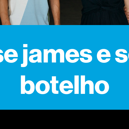
se james e s
botelho