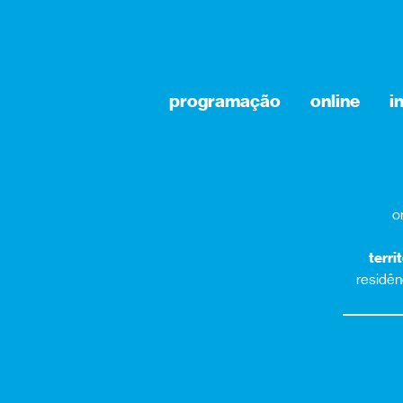
programação
online
i
o
terri
residênc