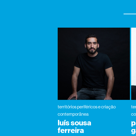
territórios periféricos e criação
te
contemporânea
co
luís sousa
p
ferreira
g