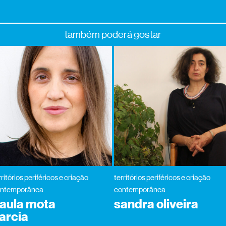
também poderá gostar
rritórios periféricos e criação
territórios periféricos e criação
ntemporânea
contemporânea
aula mota
sandra oliveira
arcia