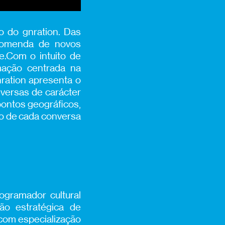
 do gnration. Das
ncomenda de novos
e.Com o intuito de
mação centrada na
ration apresenta o
nversas de carácter
pontos geográficos,
o de cada conversa
ogramador cultural
̃o estratégica de
 com especialização