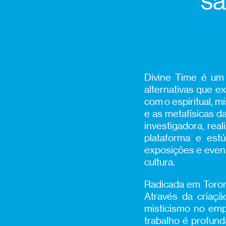
sa
Divine Time é um 
alternativas que e
com o espiritual, m
e as metafísicas da
investigadora, rea
plataforma e est
exposições e event
cultura.
Radicada em Toront
Através da criaçã
misticismo no empo
trabalho é profund