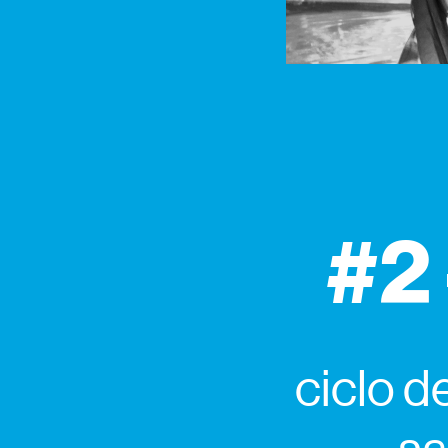
#2 
ciclo d