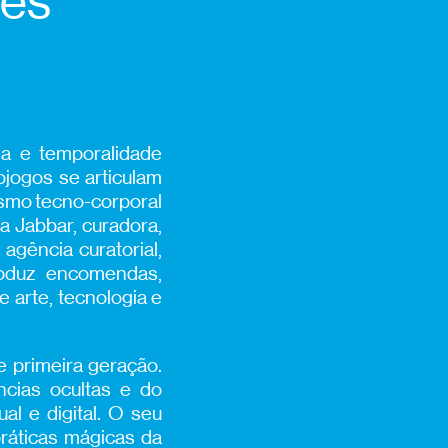
des
da e temporalidade
ojogos se articulam
lismo tecno-corporal
ba Jabbar, curadora,
agência curatorial,
roduz encomendas,
 arte, tecnologia e
e primeira geração.
ncias ocultas e do
al e digital. O seu
práticas mágicas da