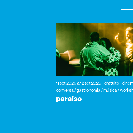
11 set 2026
a 12 set 2026
gratuito
cinem
conversa / gastronomia / música / works
paraíso