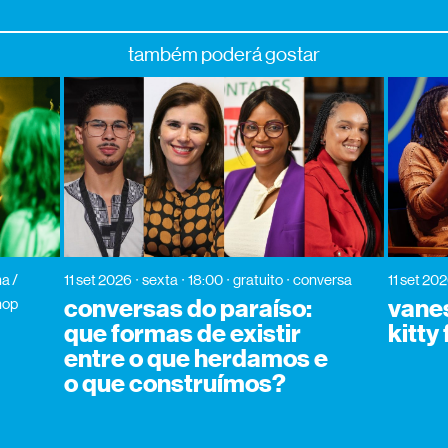
também poderá gostar
a /
11 set 2026
sexta
18:00
gratuito
conversa
11 set 20
conversas do paraíso:
vane
hop
que formas de existir
kitty
entre o que herdamos e
o que construímos?