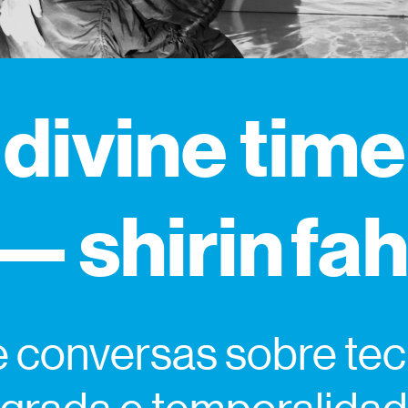
divine time
— shirin fa
e conversas sobre te