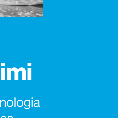
himi
cnologia