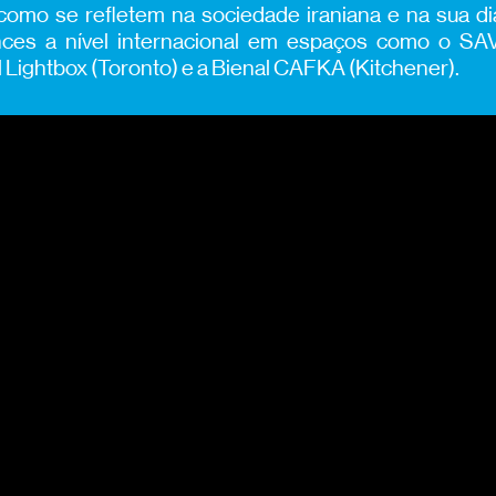
e como se refletem na sociedade iraniana e na sua d
ances a nível internacional em espaços como o S
ll Lightbox (Toronto) e a Bienal CAFKA (Kitchener).