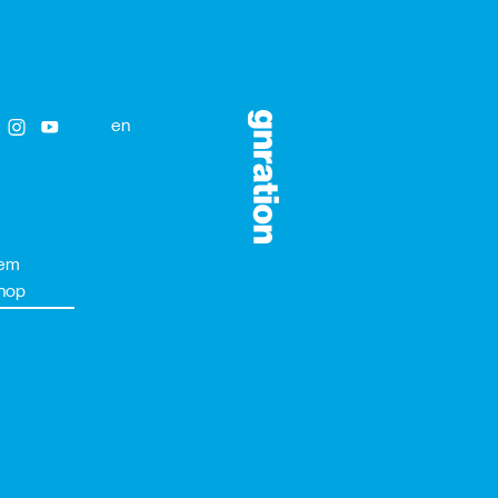
en
em
hop