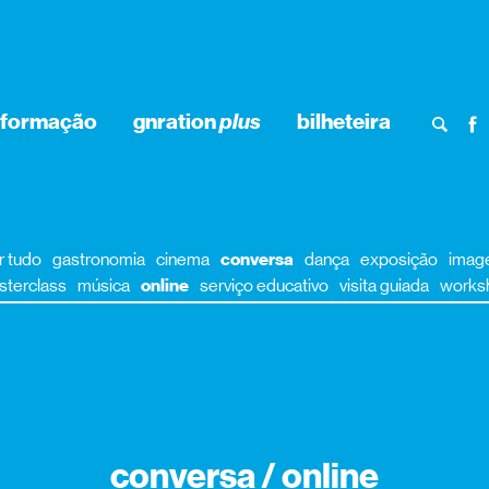
nformação
gnration
plus
bilheteira
r tudo
gastronomia
cinema
conversa
dança
exposição
imag
sterclass
música
online
serviço educativo
visita guiada
works
conversa / online