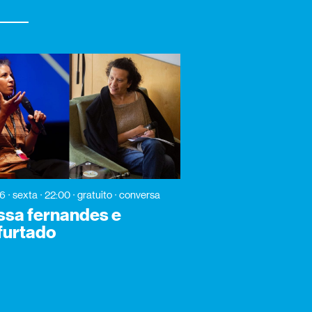
26
sexta
22:00
gratuito
conversa
ssa fernandes e
 furtado