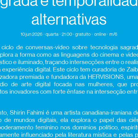
grada e temporalida
alternativas
10 jun 2026
quarta
21:00
gratuito
online
m/6
ciclo de conversas-vídeo sobre tecnologia sagra
xplora a forma como as linguagens do cinema e vide
ístico e iluminado, traçando intersecções entre o rea
 experiência digital. Este ciclo tem curadoria de Zai
lizadora premiada e fundadora da HERVISIONS, uma 
údio de arte digital focada nas mulheres, que p
os inovadores com forte ênfase na intersecção entre
o, Shirin Fahimi é uma artista canadiana-iraniana d
o de mundos digitais, ela explora o papel das ciê
deramento feminino nos domínios político, espiritu
amente influenciado pela literatura mística e pelas 