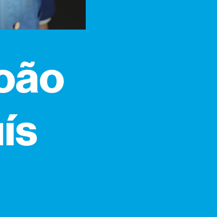
joão
uís