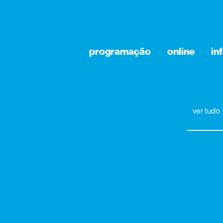
programação
online
in
ver tudo