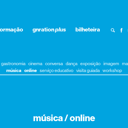
formação
gnration
plus
bilheteira
gastronomia
cinema
conversa
dança
exposição
imagem
ma
música
online
serviço educativo
visita guiada
workshop
música / online