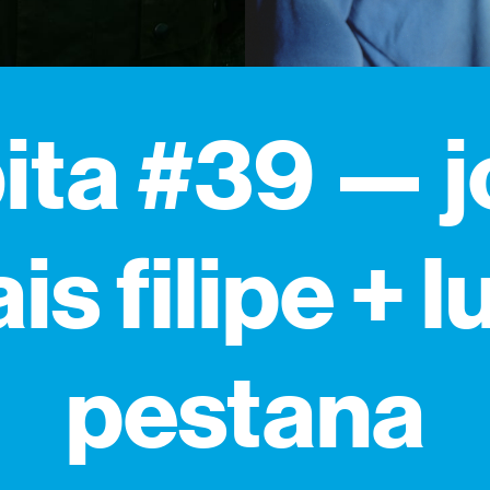
ita #39 — 
is filipe + l
pestana