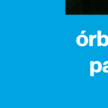
órb
pa