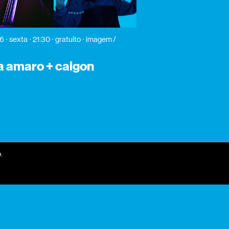
26
sexta
21:30
gratuito
imagem /
a amaro + calgon
.
receber newsletter?
nome
email