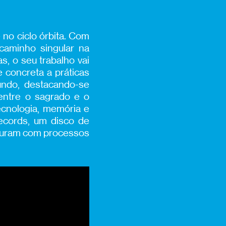
e
n
o ciclo órbita.
Com
 caminho singular na
, o seu trabalho
vai
e concreta a práticas
ndo, destacando-se
 entre o sagrado e o
ecnologia, memória e
cords
, um disco de
isturam com processos