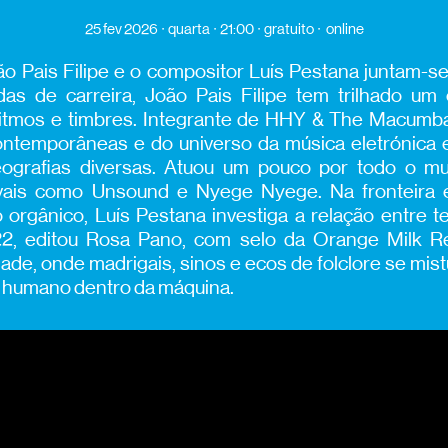
25 fev 2026
quarta
21:00
gratuito
online
ão Pais Filipe e o compositor Luís Pestana juntam-s
as de carreira,
João Pais Filipe tem trilhado um
ritmos e timbres
. Integran
t
e de HHY &
The
Macumbas
ontemporâneas e do universo da música e
le
trónica 
eografias diversas
.
Atuou um pouco por todo o mu
ivais como
Unsound
e
Nyege
Nyege
.
Na fronteira
o orgânico,
Luís Pestana
investiga a relação entre t
2, editou
Rosa Pano
, com selo da Orange
Milk
Re
ade, onde madrigais, sinos e ecos de folclore se m
 humano dentro da máquina
.