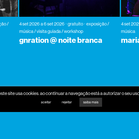
ção /
4 set 2026
a 6 set 2026
gratuito
exposição /
4 set 20
música / visita guiada / workshop
música
gnration @ noite branca
mari
este site usa cookies. ao continuar a navegação está a autorizar o seu uso
promotores
mecenas
aceitar
rejeitar
saiba mais
parceiros programa
parceiros media