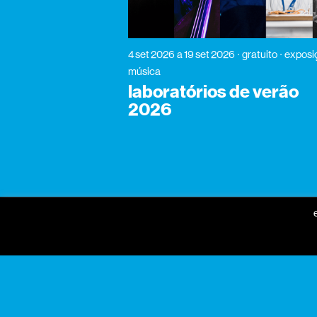
4 set 2026
a 19 set 2026
gratuito
exposi
música
laboratórios de verão
2026
gnration
praça conde de agrolongo
n° 123
4700-312 braga, portugal
horário geral
seg a sex: 09:30 — 18:30
sáb: 10:00 — 18:30