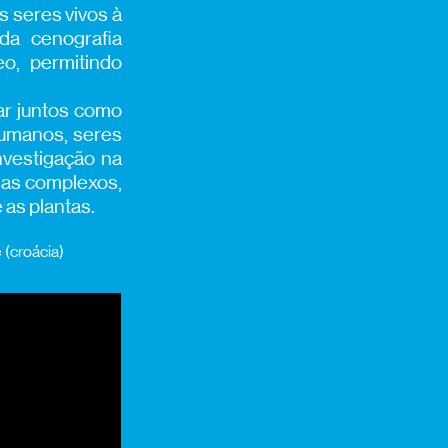
 seres vivos à
da cenografia
o, permitindo
ar juntos como
humanos, seres
nvestigação na
mas complexos,
as plantas.
 (croácia)