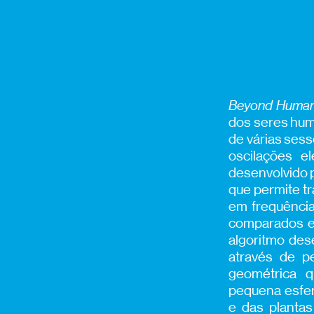
Beyond Human
dos seres hum
de várias ses
oscilações e
desenvolvido p
que permite t
em frequência
comparados en
algoritmo dese
através de 
geométrica 
pequena esfer
e das plantas