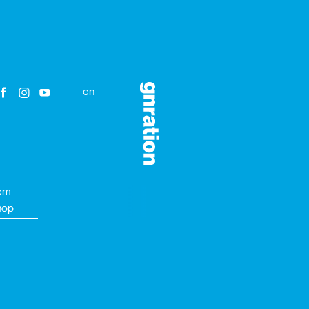
en
em
hop