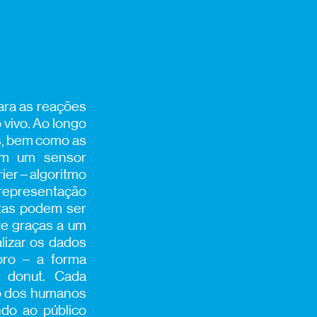
ara as reações
vivo. Ao longo
s, bem como as
com um sensor
ier – algoritmo
 representação
ntas podem ser
te graças a um
alizar os dados
ro – a forma
 donut. Cada
ão dos humanos
ndo ao público