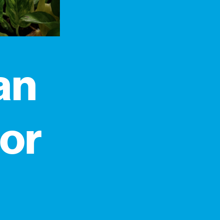
an
por