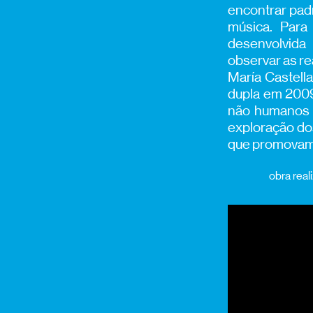
encontrar pad
música. Para
desenvolvida
observar as re
María Castell
dupla em 2009
não humanos e
exploração do
que promovam 
obra real