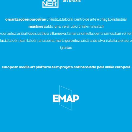
organizações parceiras
ur institut, laboral centro de arte e criação industrial
músicos
pablo luna, vero rubio, chiaki mawatari
gonzález, anibal lópez, patricia villanueva, tamara norniella, gema ramos, karin ohle
ucía falcón, juan falcón, ana serna, maría gonzález, cristina de silva, natalia alonso,
iglesias
european media art platform é um projeto cofinanciado pela união europeia