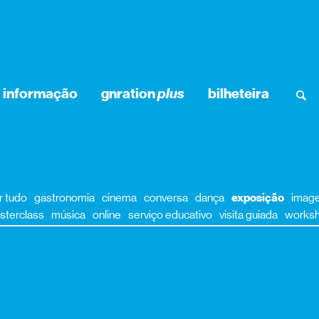
informação
gnration
plus
bilheteira
r tudo
gastronomia
cinema
conversa
dança
exposição
imag
sterclass
música
online
serviço educativo
visita guiada
works