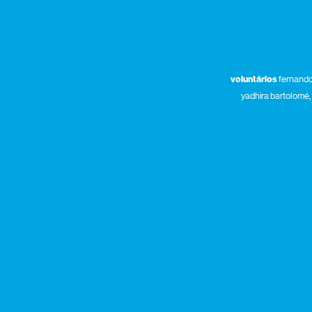
voluntários
fernando 
yadhira bartolomé, l