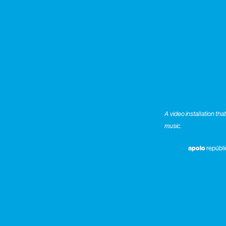
A video installation th
music.
apoio
repúbli