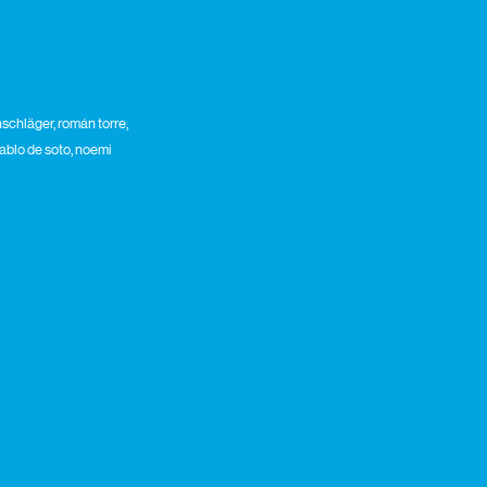
nschläger, román torre,
 pablo de soto, noemi