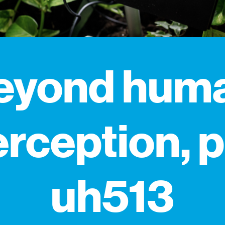
eyond hum
rception, 
uh513