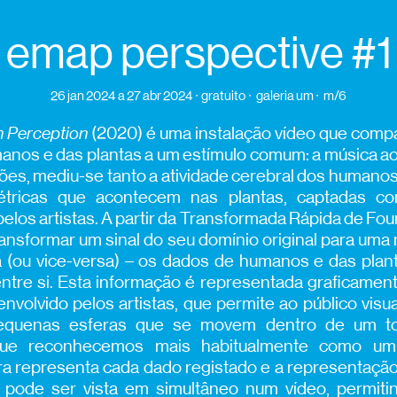
emap perspective #1
26 jan 2024
a 27 abr 2024
gratuito
galeria um
m/6
 Perception
(2020) é uma instalação vídeo que comp
anos e das plantas a um estímulo comum: a música ao 
sões, mediu-se tanto a atividade cerebral dos humano
létricas que acontecem nas plantas, captadas 
elos artistas. A partir da Transformada Rápida de Four
ransformar um sinal do seu domínio original para uma
 (ou vice-versa) – os dados de humanos e das pla
tre si. Esta informação é representada graficamen
nvolvido pelos artistas, que permite ao público visu
pequenas esferas que se movem dentro de um to
que reconhecemos mais habitualmente como um
a representa cada dado registado e a representaç
 pode ser vista em simultâneo num vídeo, permiti