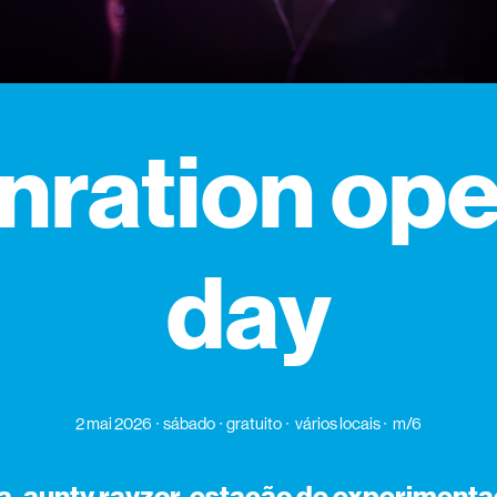
nration op
day
2 mai 2026
sábado
gratuito
vários locais
m/6