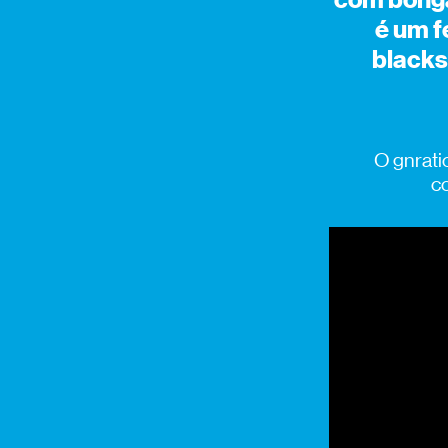
com bonga
é um f
blacks
O gnrati
co