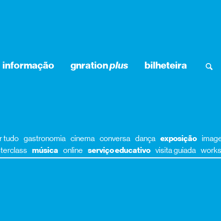
informação
gnration
plus
bilheteira
r tudo
gastronomia
cinema
conversa
dança
exposição
imag
terclass
música
online
serviço educativo
visita guiada
work