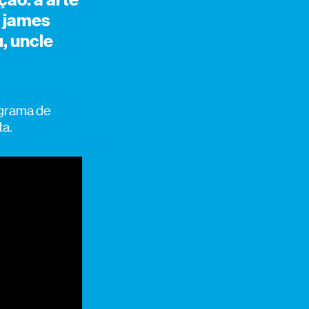
ão: a arte
, james
, uncle
ograma de
ta.