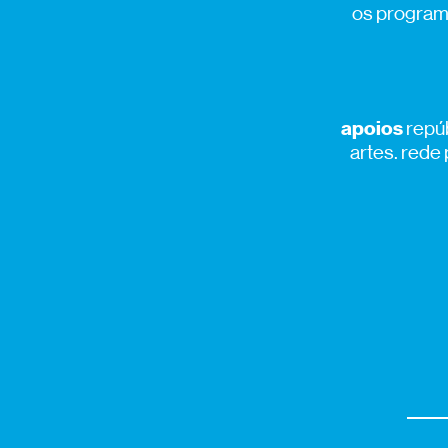
os programa
apoios
repúb
artes. rede