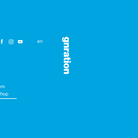
en
em
shop