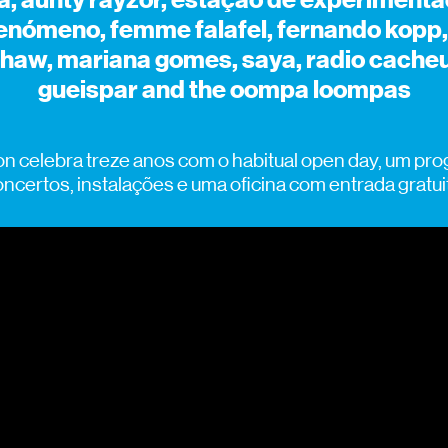
, aunty rayzor, estação de experimentaç
enómeno, femme falafel, fernando kopp
haw, mariana gomes, saya, radio cacheu
gueispar and the oompa loompas
on celebra treze anos com o habitual open day, um pr
ncertos, instalações e uma oficina com entrada gratui