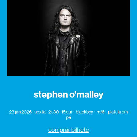
stephen o'malley
23 jan 2026
sexta
21:30
15 eur
blackbox
m/6
plateia em
pé
comprar bilhete