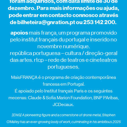
foram adquiridos, com data limite de 30 de
dezembro. Para mais informações ou ajuda,
pode entrar em contacto connosco através
de bilheteira@gnration.pt ou 253 142 200.
apoios
mais frança, um programa promovido
pelo institut français du portugal e inserido no
novembre numérique.
república portuguesa – cultura / direção-geral
das artes. rtcp – rede de teatros e cineteatros
portugueses.
MaisFRANÇA é o programa de criação contemporânea
francesa em Portugal.
É apoiado pelo Institut français Paris e os seguintes
mecenas: Claude & Sofia Marion Foundation, BNP PAribas,
JCDecaux.
[ENG] A
pioneering figure and a cornerstone of drone metal, Stephen
O’Malley
has
an ever-
growing
body of work, culminating in his ambitious 2025