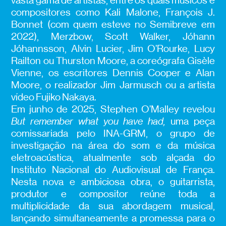
vasta gama de artistas, entre os quais músicos e
compositores como Kali Malone, François J.
Bonnet (com quem esteve no Semibreve em
2022), Merzbow, Scott Walker, Jóhann
Jóhannsson, Alvin Lucier, Jim O’Rourke, Lucy
Railton ou Thurston Moore, a coreógrafa Gisèle
Vienne, os escritores Dennis Cooper e Alan
Moore, o realizador Jim Jarmusch ou a artista
vídeo Fujiko Nakaya.
Em junho de 2025, Stephen O’Malley revelou
But remember what you have had,
uma peça
comissariada pelo INA-GRM, o grupo de
investigação na área do som e da música
eletroacústica, atualmente sob alçada do
Instituto Nacional do Audiovisual de França.
Nesta nova e ambiciosa obra, o guitarrista,
produtor e compositor reúne toda a
multiplicidade da sua abordagem musical,
lançando simultaneamente a promessa para o