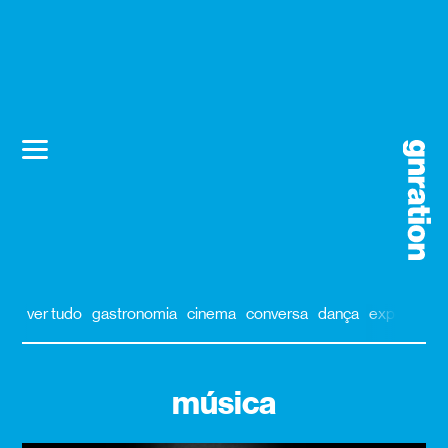
ver tudo
gastronomia
cinema
conversa
dança
exposição
música