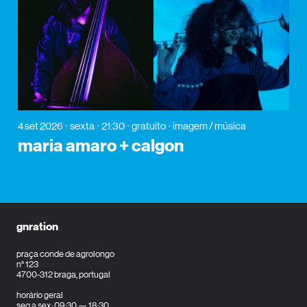
4 set 2026
sexta
21:30
gratuito
imagem / música
maria amaro + calgon
gnration
praça conde de agrolongo
n° 123
4700-312 braga, portugal
horário geral
seg a sex: 09:30 — 18:30