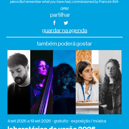
piece
But
remember what you have had
, commissioned by France’s INA-
GRM.
partilhar
guardar na agenda
também poderá gostar
4 set 2026
a 19 set 2026
gratuito
exposição / música