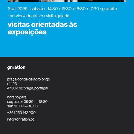
5 set 2026
sábado
14:30 + 15:30 + 16:30 + 17:30
gratuito
serviço educativo / visita guiada
visitas orientadas às
exposições
gnration
praça conde de agrolongo
n° 123
4700-312 braga, portugal
horário geral
seg a sex: 09:30 — 18:30
sáb: 10:00 — 18:30
+351 253 142 200
info@gnration.pt