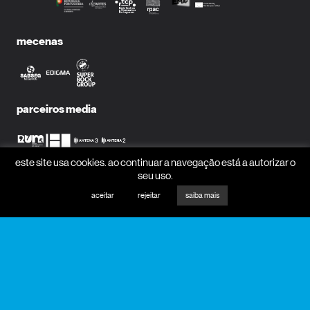
mecenas
parceiros media
este site usa cookies. ao continuar a navegação está a autorizar o
seu uso.
receber newsletter?
aceitar
rejeitar
saiba mais
nome
email
receber