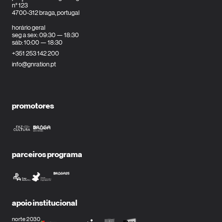
n° 123
4700-312 braga, portugal
horário geral
seg a sex: 09:30 — 18:30
sáb: 10:00 — 18:30
+351 253 142 200
info@gnration.pt
promotores
parceiros programa
apoio institucional
norte 2030