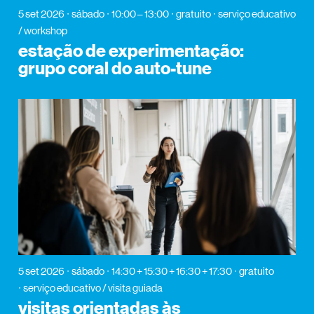
5 set 2026
sábado
10:00 – 13:00
gratuito
serviço educativo
/ workshop
estação de experimentação:
grupo coral do auto-tune
5 set 2026
sábado
14:30 + 15:30 + 16:30 + 17:30
gratuito
serviço educativo / visita guiada
visitas orientadas às