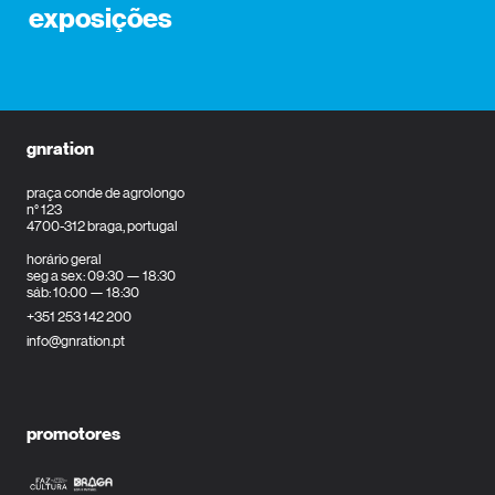
exposições
gnration
praça conde de agrolongo
n° 123
4700-312 braga, portugal
horário geral
seg a sex: 09:30 — 18:30
sáb: 10:00 — 18:30
+351 253 142 200
info@gnration.pt
promotores