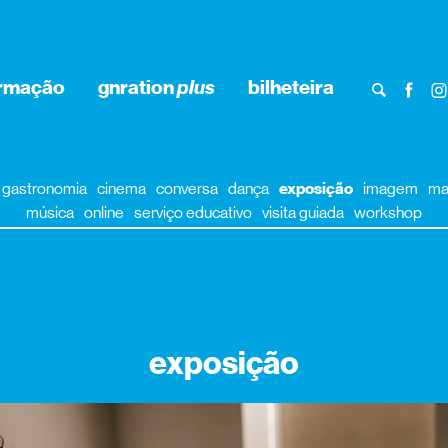
ormação
gnration
plus
bilheteira
gastronomia
cinema
conversa
dança
exposição
imagem
ma
música
online
serviço educativo
visita guiada
workshop
exposição