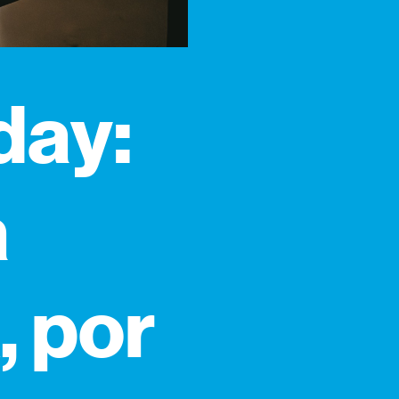
day:
a
, por