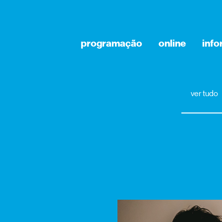
programação
online
inf
ver tudo