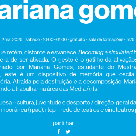
ariana gom
2 mai 2026
sábado
10:00 - 01:00
gratuito
sala de formações
m/6
que retém, distorce e esvanece.
Becoming a simulated 
era de ser ativada. O gesto é o gatilho da ativação: 
Criado por Mariana Gomes, estudante do Mest
, este é um dispositivo de memória que oscil
ria. Atraída pela destruição e a decomposição, Mar
vindo a trabalhar na área das Media Arts.
esa – cultura, juventude e desporto / direção-geral d
emporânea (rpac). rtcp – rede de teatros e cineteatros
partilhar