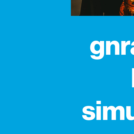
gnr
simu