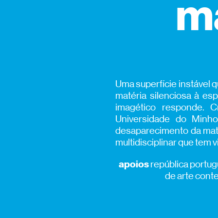
m
Uma superfície instável 
matéria silenciosa à esp
imagético responde. 
Universidade do Minho
desaparecimento da maté
multidisciplinar que tem 
apoios
república portugu
de arte cont