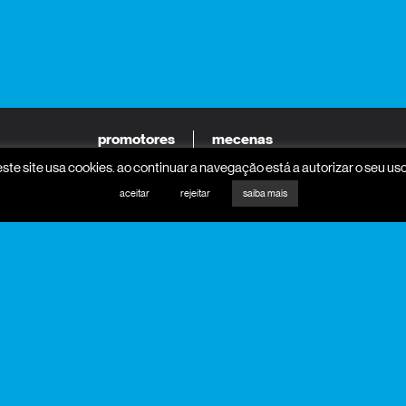
promotores
mecenas
este site usa cookies. ao continuar a navegação está a autorizar o seu uso
aceitar
rejeitar
saiba mais
parceiros programa
parceiros media
apoio institucional