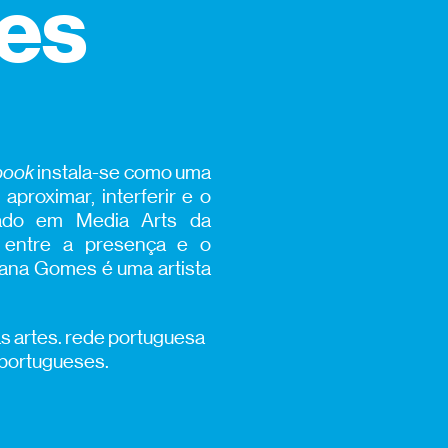
es
book
instala-se como uma
aproximar, interferir e o
rado em Media Arts da
a entre a presença e o
iana Gomes é uma artista
as artes. rede portuguesa
 portugueses.