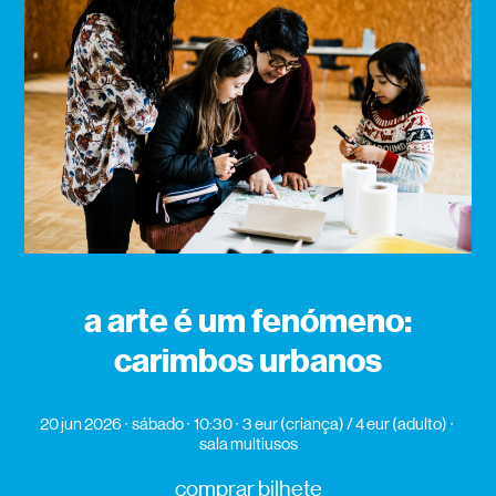
a arte é um fenómeno:
carimbos urbanos
20 jun 2026
sábado
10:30
3 eur (criança) / 4 eur (adulto)
sala multiusos
comprar bilhete