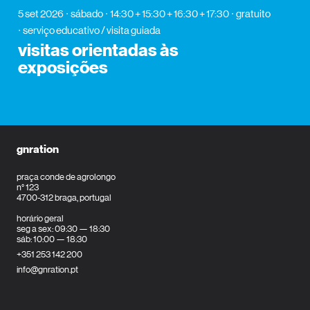
5 set 2026
sábado
14:30 + 15:30 + 16:30 + 17:30
gratuito
serviço educativo / visita guiada
visitas orientadas às
exposições
gnration
praça conde de agrolongo
n° 123
4700-312 braga, portugal
horário geral
seg a sex: 09:30 — 18:30
sáb: 10:00 — 18:30
+351 253 142 200
info@gnration.pt