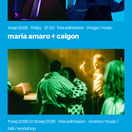
4 sep 2026
friday
21:30
free admission
image / music
maria amaro + calgon
11 sep 2026
to 12 sep 2026
free admission
cinema / music /
talk / workshop