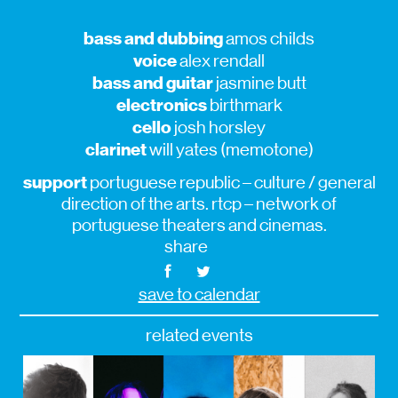
bass and dubbing
amos childs
voice
alex rendall
bass and guitar
jasmine butt
electronics
birthmark
cello
josh horsley
clarinet
will yates (memotone)
support
portuguese republic – culture / general
direction of the arts. rtcp – network of
portuguese theaters and cinemas.
share
save to calendar
related events