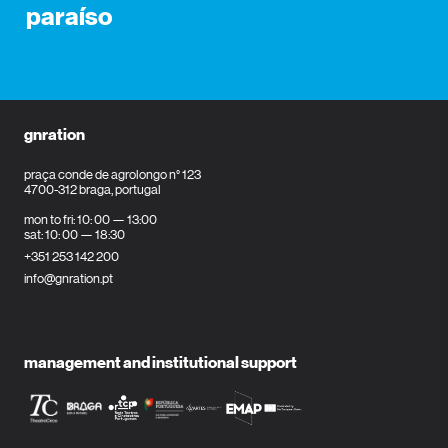
paraíso
gnration
praça conde de agrolongo n° 123
4700-312 braga, portugal
mon to fri: 10: 00 — 13:00
sat: 10: 00 — 18:30
+351 253 142 200
info@gnration.pt
management and institutional support