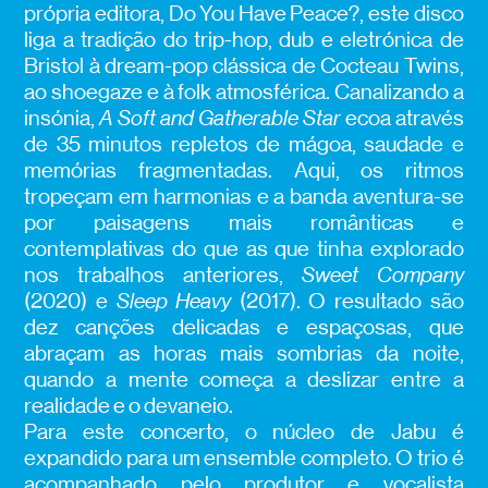
própria editora, Do You Have Peace?, este disco
liga a tradição do trip-hop, dub e eletrónica de
Bristol à dream-pop clássica de Cocteau Twins,
ao shoegaze e à folk atmosférica. Canalizando a
insónia,
A Soft and Gatherable Star
ecoa através
de 35 minutos repletos de mágoa, saudade e
memórias fragmentadas. Aqui, os ritmos
tropeçam em harmonias e a banda aventura-se
por paisagens mais românticas e
contemplativas do que as que tinha explorado
nos trabalhos anteriores,
Sweet Company
(2020) e
Sleep Heavy
(2017). O resultado são
dez canções delicadas e espaçosas, que
abraçam as horas mais sombrias da noite,
quando a mente começa a deslizar entre a
realidade e o devaneio.
Para este concerto, o núcleo de Jabu é
expandido para um ensemble completo. O trio é
acompanhado pelo produtor e vocalista