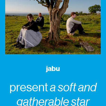
jabu
present
a soft and
gatherable star