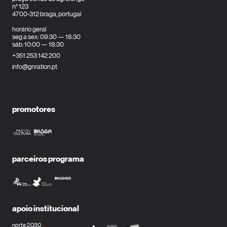
n° 123
4700-312 braga, portugal
horário geral
seg a sex: 09:30 — 18:30
sáb: 10:00 — 18:30
+351 253 142 200
info@gnration.pt
promotores
parceiros programa
apoio institucional
norte 2030