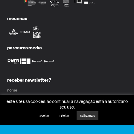
mecenas
parceiros media
receber newsletter?
nome
este site usa cookies. ao continuar a navegação está a autorizar o
seu uso.
email
aceitar
rejeitar
saiba mais
receber