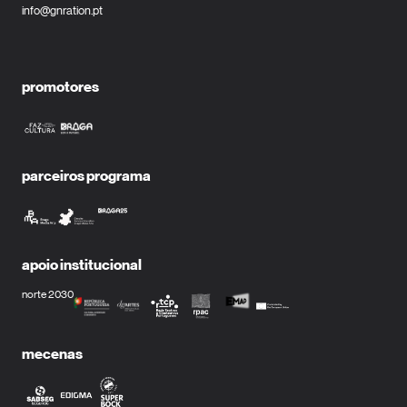
info@gnration.pt
promotores
parceiros programa
apoio institucional
norte 2030
mecenas