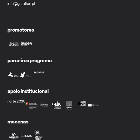
info@gnration.pt
promotores
parceiros programa
apoio institucional
norte 2030
mecenas