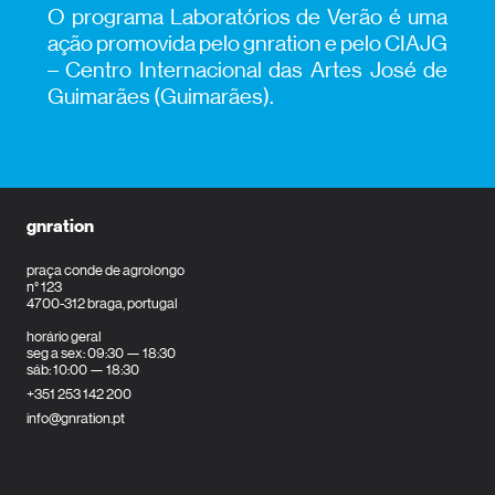
O programa Laboratórios de Verão é uma
ação promovida pelo gnration e pelo CIAJG
– Centro Internacional das Artes José de
Guimarães (Guimarães).
gnration
praça conde de agrolongo
n° 123
4700-312 braga, portugal
horário geral
seg a sex: 09:30 — 18:30
sáb: 10:00 — 18:30
+351 253 142 200
info@gnration.pt