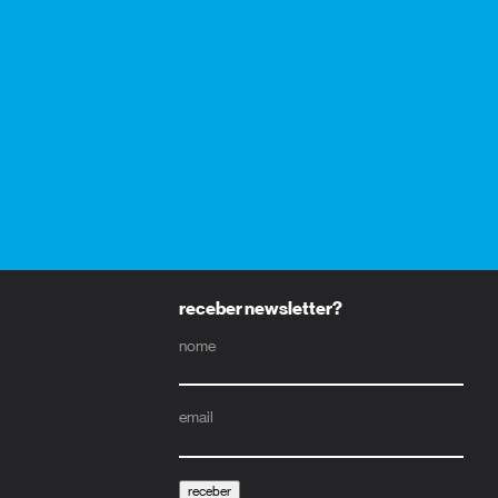
receber newsletter?
nome
email
receber