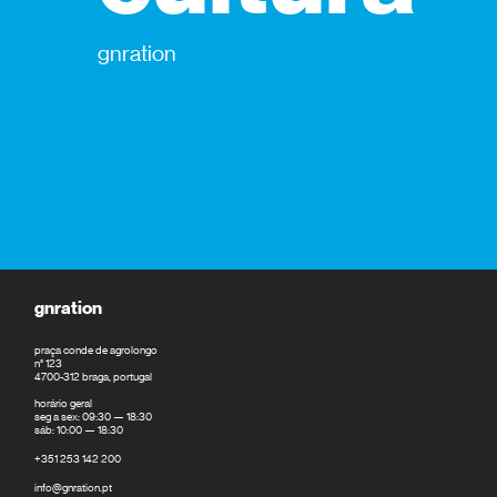
gnration
gnration
praça conde de agrolongo
n° 123
4700-312 braga, portugal
horário geral
seg a sex: 09:30 — 18:30
sáb: 10:00 — 18:30
+351 253 142 200
info@gnration.pt