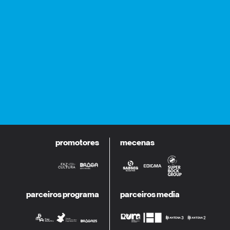
promotores
mecenas
parceiros programa
parceiros media