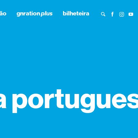
ão
gnration
plus
bilheteira
a portugues