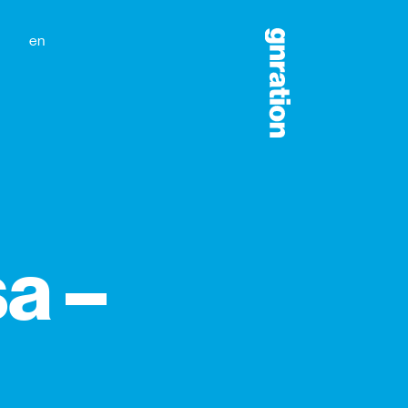
en
a –