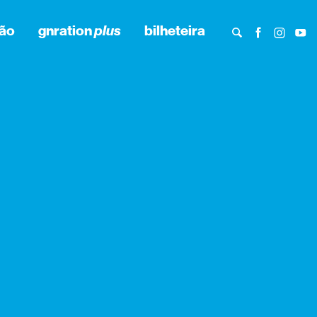
ão
gnration
plus
bilheteira