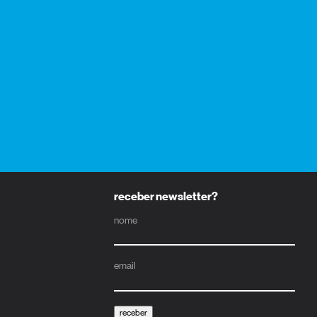
receber newsletter?
nome
email
receber