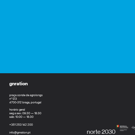
gnration
praça conde de agrolongo
n° 123
4700-312 braga, portugal
horário geral
seg a sex: 09:30 — 18:30
sáb: 10:00 — 18:30
+351 253 142 200
norte 2030
info@gnration.pt