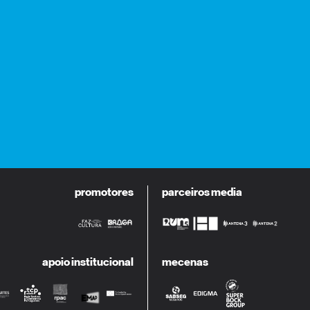
promotores
parceiros media
apoio institucional
mecenas