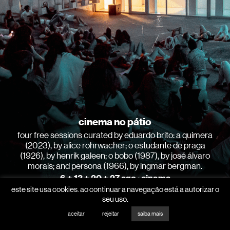
cinema no pátio
four free sessions curated by eduardo brito: a quimera
(2023), by alice rohrwacher; o estudante de praga
(1926), by henrik galeen; o bobo (1987), by josé álvaro
morais; and persona (1966), by ingmar bergman.
6 + 13 + 20 + 27 ago · cinema
este site usa cookies. ao continuar a navegação está a autorizar o
see more
seu uso.
aceitar
rejeitar
1
2
3
4
saiba mais