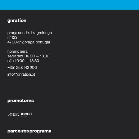
gnration
praça conde de agrolongo
n° 123
4700-312 braga, portugal
horário geral
seg a sex: 09:30 — 18:30
sáb: 10:00 — 18:30
+351 253 142 200
info@gnration.pt
promotores
parceiros programa