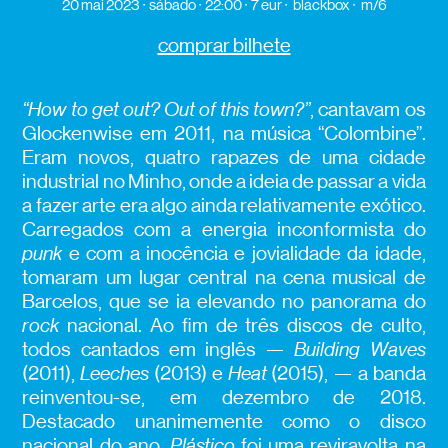
20 mai 2023
sábado
22:00
7 eur
blackbox
m/6
comprar bilhete
“How to get out? Out of this town?”
, cantavam os
Glockenwise em 2011, na música “Colombine”.
Eram novos, quatro rapazes de uma cidade
industrial no Minho, onde a ideia de passar a vida
a fazer arte era algo ainda relativamente exótico.
Carregados com a energia inconformista do
punk
e com a inocência e jovialidade da idade,
tomaram um lugar central na cena musical de
Barcelos, que se ia elevando no panorama do
rock
nacional. Ao fim de três discos de culto,
todos cantados em inglês —
Building Waves
(2011),
Leeches
(2013)
e
Heat
(2015), — a banda
reinventou-se, em dezembro de 2018.
Destacado unanimemente como o disco
nacional do ano,
Plástico
foi uma reviravolta na