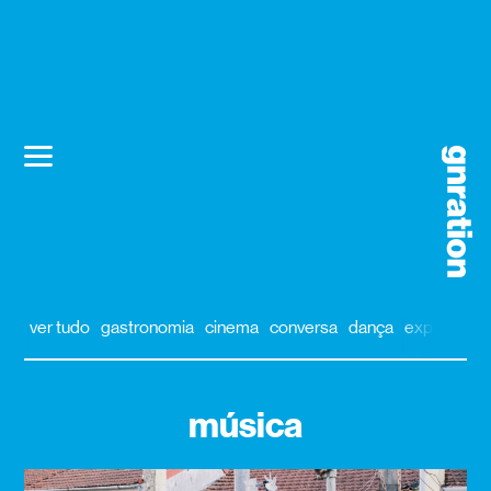
ver tudo
gastronomia
cinema
conversa
dança
exposição
música