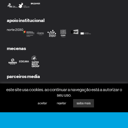
apoio institucional
norte 2030
mecenas
parceiros media
este site usa cookies. ao continuar a navegação está a autorizar o
seu uso.
aceitar
rejeitar
saiba mais
receber newsletter?
nome