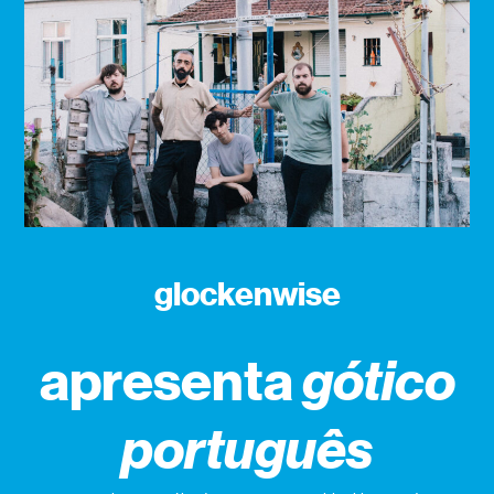
glockenwise
apresenta
gótico
português