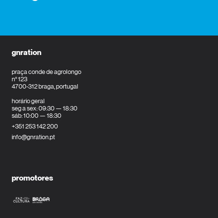
gnration
praça conde de agrolongo
n° 123
4700-312 braga, portugal
horário geral
seg a sex: 09:30 — 18:30
sáb: 10:00 — 18:30
+351 253 142 200
info@gnration.pt
promotores