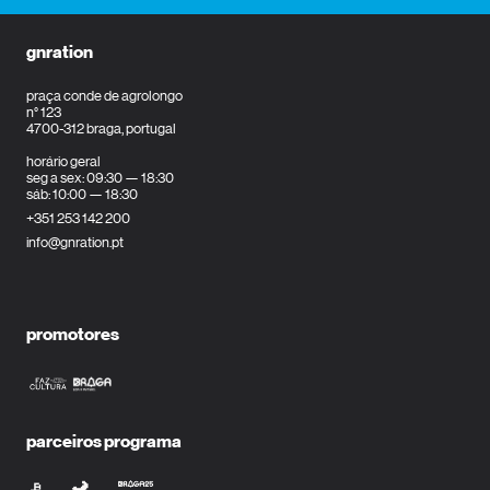
gnration
praça conde de agrolongo
n° 123
4700-312 braga, portugal
horário geral
seg a sex: 09:30 — 18:30
sáb: 10:00 — 18:30
+351 253 142 200
info@gnration.pt
promotores
parceiros programa