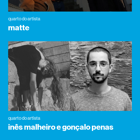
quarto do artista
matte
quarto do artista
inês malheiro e gonçalo penas