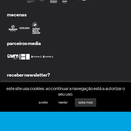
mecenas
parceiros media
receber newsletter?
nome
este site usa cookies. ao continuar a navegação está a autorizar o
seu uso.
aceitar
rejeitar
saiba mais
email
receber