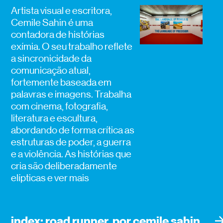
Artista visual e escritora,
Cemile Sahin é uma
contadora de histórias
exímia. O seu trabalho reflete
a sincronicidade da
comunicação atual,
fortemente baseada em
palavras e imagens. Trabalha
com cinema, fotografia,
literatura e escultura,
abordando de forma crítica as
estruturas de poder, a guerra
e a violência. As histórias que
cria são deliberadamente
elípticas e
ver mais
index: road runner, por cemile sahin