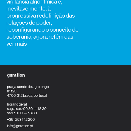
vigilância algorítmica e,
inevitavelmente, à
progressiva redefinição das
relações de poder,
reconfigurando o conceito de
soberania, agora refém das
ver mais
gnration
praça conde de agrolongo
n° 123
4700-312 braga, portugal
horário geral
seg a sex: 09:30 — 18:30
sáb: 10:00 — 18:30
+351 253 142 200
info@gnration.pt