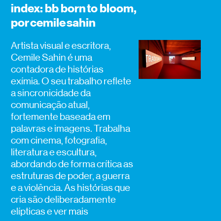
index: bb born to bloom,
por cemile sahin
Artista visual e escritora,
Cemile Sahin é uma
contadora de histórias
exímia. O seu trabalho reflete
a sincronicidade da
comunicação atual,
fortemente baseada em
palavras e imagens. Trabalha
com cinema, fotografia,
literatura e escultura,
abordando de forma crítica as
estruturas de poder, a guerra
e a violência. As histórias que
cria são deliberadamente
elípticas e
ver mais