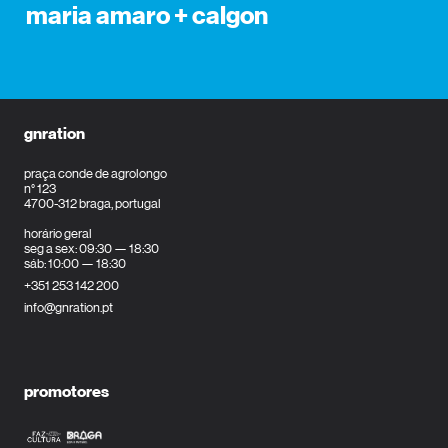
maria amaro + calgon
gnration
praça conde de agrolongo
n° 123
4700-312 braga, portugal
horário geral
seg a sex: 09:30 — 18:30
sáb: 10:00 — 18:30
+351 253 142 200
info@gnration.pt
promotores