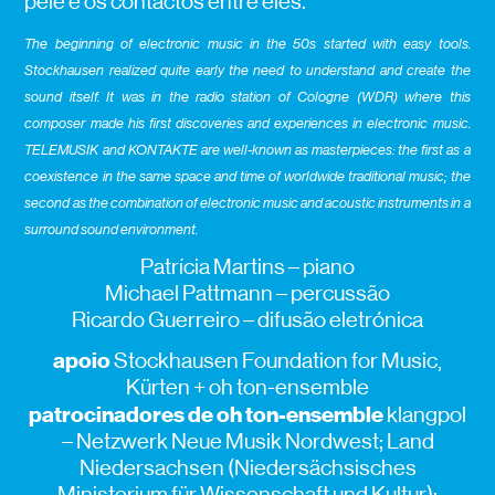
pele e os contactos entre eles.
The beginning of electronic music in the 50s started with easy tools.
Stockhausen realized quite early the need to understand and create the
sound itself. It was in the radio station of Cologne (WDR) where this
composer made his first discoveries and experiences in electronic music.
TELEMUSIK and KONTAKTE are well-known as masterpieces: the first as a
coexistence in the same space and time of worldwide traditional music; the
second as the combination of electronic music and acoustic instruments in a
surround sound environment.
Patrícia Martins – piano
Michael Pattmann – percussão
Ricardo Guerreiro – difusão eletrónica
apoio
Stockhausen Foundation for Music,
Kürten + oh ton-ensemble
patrocinadores de oh ton-ensemble
klangpol
– Netzwerk Neue Musik Nordwest; Land
Niedersachsen (Niedersächsisches
Ministerium für Wissenschaft und Kultur);