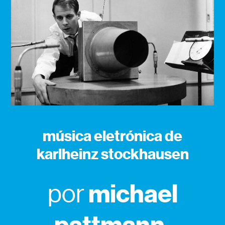
música eletrónica de
karlheinz stockhausen
michael
por