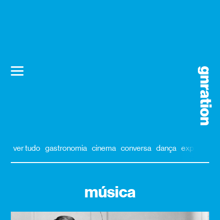
ver tudo
gastronomia
cinema
conversa
dança
exposição
música