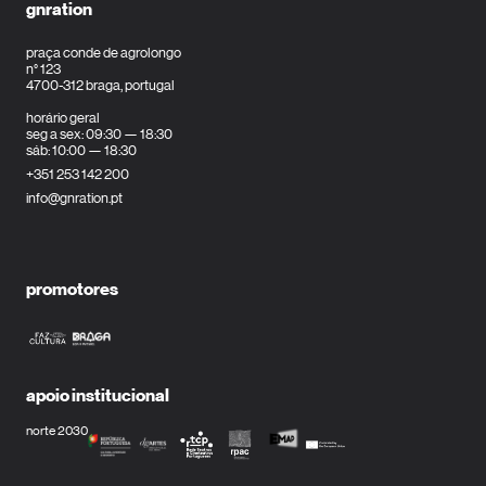
gnration
praça conde de agrolongo
n° 123
4700-312 braga, portugal
horário geral
seg a sex: 09:30 — 18:30
sáb: 10:00 — 18:30
+351 253 142 200
info@gnration.pt
promotores
apoio institucional
norte 2030