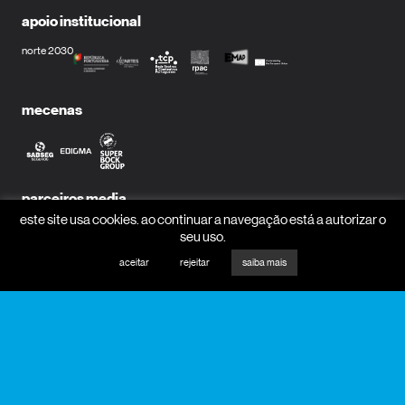
apoio institucional
norte 2030
mecenas
parceiros media
este site usa cookies. ao continuar a navegação está a autorizar o
seu uso.
aceitar
rejeitar
saiba mais
receber newsletter?
nome
email