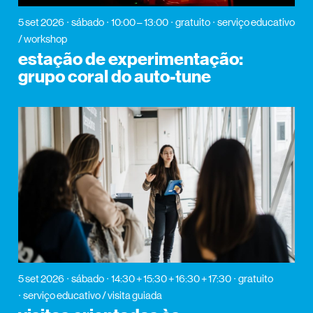
5 set 2026
sábado
10:00 – 13:00
gratuito
serviço educativo
/ workshop
estação de experimentação:
grupo coral do auto-tune
5 set 2026
sábado
14:30 + 15:30 + 16:30 + 17:30
gratuito
serviço educativo / visita guiada