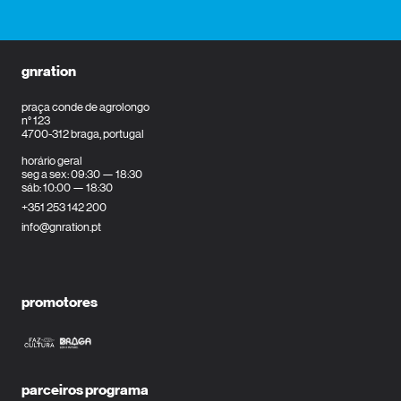
gnration
praça conde de agrolongo
n° 123
4700-312 braga, portugal
horário geral
seg a sex: 09:30 — 18:30
sáb: 10:00 — 18:30
+351 253 142 200
info@gnration.pt
promotores
parceiros programa