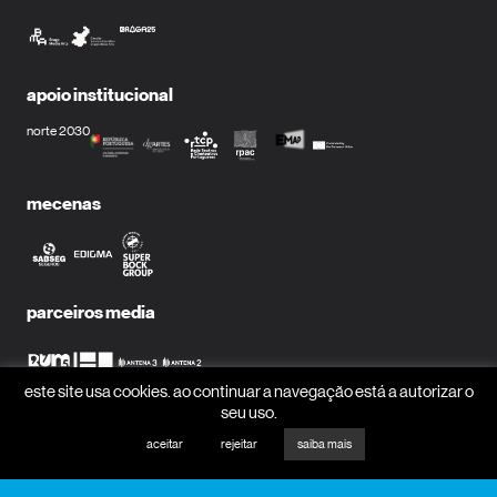
apoio institucional
norte 2030
mecenas
parceiros media
este site usa cookies. ao continuar a navegação está a autorizar o
seu uso.
receber newsletter?
aceitar
rejeitar
saiba mais
nome