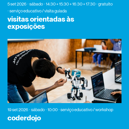
5 set 2026
sábado
14:30 + 15:30 + 16:30 + 17:30
gratuito
serviço educativo / visita guiada
visitas orientadas às
exposições
19 set 2026
sábado
10:00
serviço educativo / workshop
coderdojo